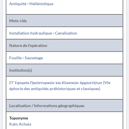
Antiquité
-
Hellénistique
Mots-clés
Installation hydraulique
-
Canalisation
Nature de l'opération
Fouille
-
Sauvetage
Institution(s)
ΣΤ' Εφορεία Προϊστορικών και Κλασικών Αρχαιοτήτων (VIe
éphorie des antiquités préhistoriques et classiques)
Localisation / Informations géographiques
Toponyme
Kato Achaia