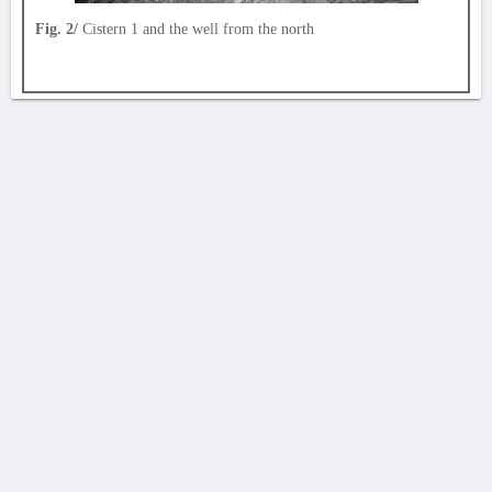
Fig. 2/
Cistern 1 and the well from the north
AVERTISSEMENT
La Chronique des fouilles en ligne ne constitue en aucun cas une publication des
découvertes qui y sont signalées. L'EfA et la BSA ne peuvent délivrer de copie des
illustrations qui y sont reproduites et dont ils ne détiennent pas les droits.