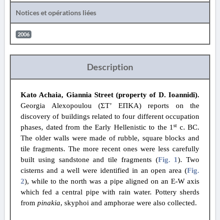
Notices et opérations liées
2006
Description
Kato Achaia, Giannia Street (property of D. Ioannidi).
Georgia Alexopoulou (ΣΤ’ ΕΠΚΑ) reports on the
discovery of buildings related to four different occupation
st
phases, dated from the Early Hellenistic to the 1
c. BC.
The older walls were made of rubble, square blocks and
tile fragments. The more recent ones were less carefully
built using sandstone and tile fragments (
Fig. 1
). Two
cisterns and a well were identified in an open area (
Fig.
2
), while to the north was a pipe aligned on an E-W axis
which fed a central pipe with rain water. Pottery sherds
from
pinakia
, skyphoi and amphorae were also collected.