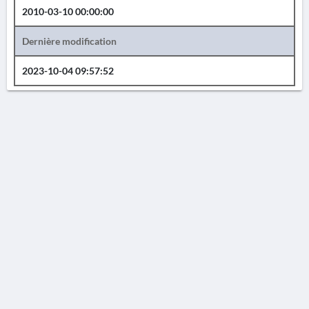
2010-03-10 00:00:00
Dernière modification
2023-10-04 09:57:52
AVERTISSEMENT
La Chronique des fouilles en ligne ne constitue en aucun cas une publication des