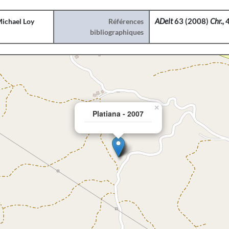
ichael Loy
Références
ADelt
63 (2008)
Chr.,
4
bibliographiques
×
Platiana - 2007