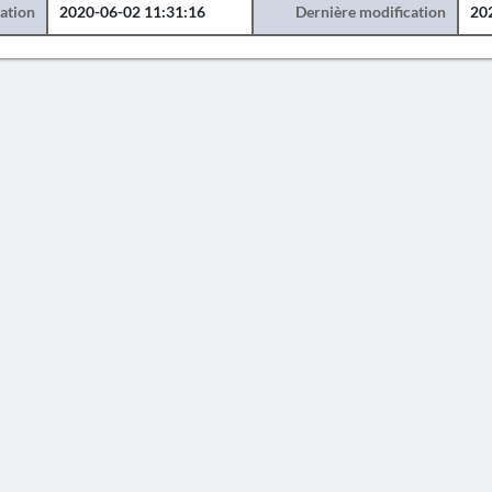
éation
2020-06-02 11:31:16
Dernière modification
20
AVERTISSEMENT
 constitue en aucun cas une publication des découvertes qui y sont signalées. L'EfA et la 