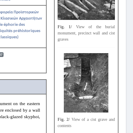
Εφορεία Προϊστορικών
 Κλασικών Αρχαιοτήτων
Ie éphorie des
Fig. 1/
View of the burial
iquités préhistoriques
monument, precinct wall and cist
classiques)
graves
07
ument on the eastern
ere enclosed by a wall
 black-glazed skyphoi,
Fig. 2/
View of a cist grave and
contents