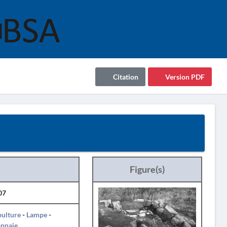
Citation
Version PDF
Figure(s)
07
pulture
-
Lampe
-
nnaie