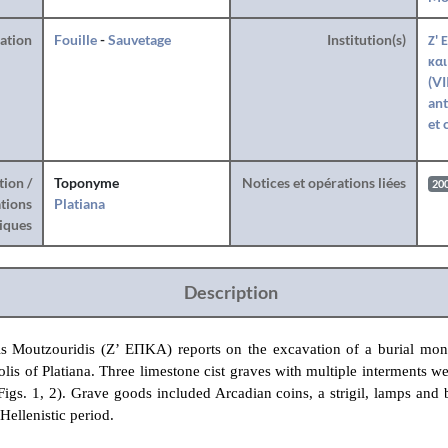
ration
Fouille
-
Sauvetage
Institution(s)
Ζ' 
και
(VI
ant
et 
tion /
Toponyme
Notices et opérations liées
20
tions
Platiana
iques
Description
is Moutzouridis
(Ζ’ ΕΠΚΑ) reports on the excavation of a burial mon
olis of Platiana. Three limestone cist graves with multiple interments w
Figs. 1, 2). Grave goods included Arcadian coins, a strigil, lamps and
 Hellenistic period.