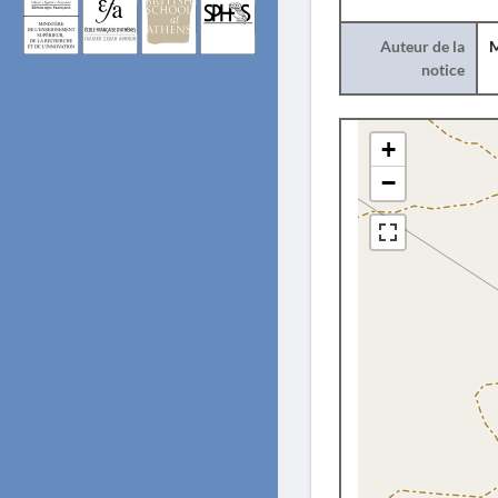
Auteur de la
M
notice
+
−