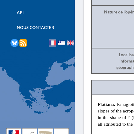
Nature de l'opé
API
NOUS CONTACTER
Localisa
Informa
géograph
Platiana.
Panagiot
slopes of the acrop
in the shape of Γ (
all attributed to the