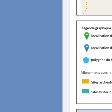
Légende graphique 
localisation d
localisation
polygone du 
Alignements avec le
Sites archéol
Sites histori