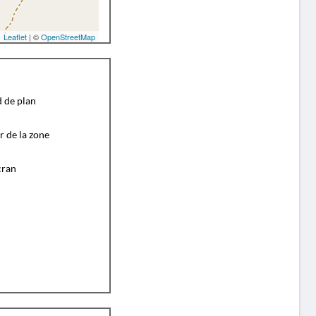
Leaflet
| ©
OpenStreetMap
d de plan
r de la zone
cran