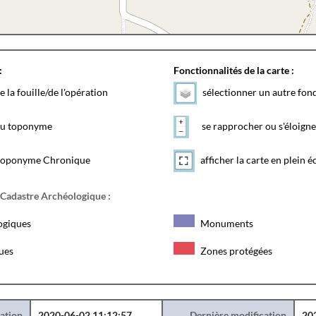
:
Fonctionnalités de la carte :
e la fouille/de l'opération
sélectionner un autre fon
 du toponyme
se rapprocher ou s'éloigne
toponyme Chronique
afficher la carte en plein é
 Cadastre Archéologique :
ogiques
Monuments
ques
Zones protégées
éation
2020-06-02 11:12:57
Dernière modification
20