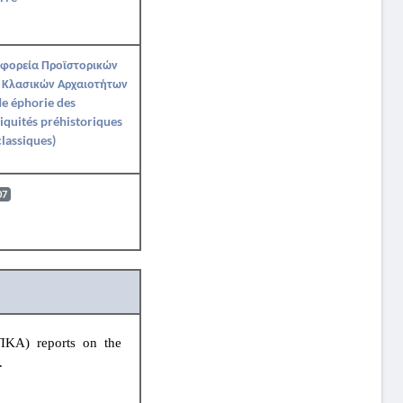
Εφορεία Προϊστορικών
 Κλασικών Αρχαιοτήτων
Ie éphorie des
iquités préhistoriques
classiques)
07
ΕΠΚΑ)
reports on the
.