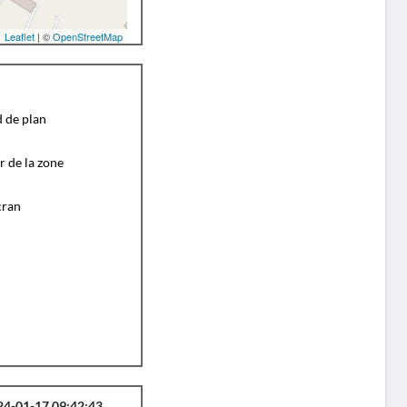
Leaflet
| ©
OpenStreetMap
d de plan
r de la zone
cran
24-01-17 09:42:43