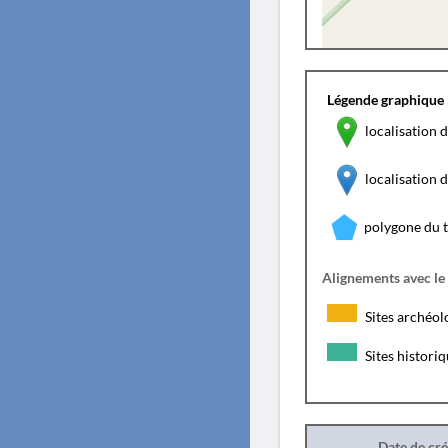
Légende graphique 
localisation d
localisation
polygone du 
Alignements avec le
Sites archéol
Sites histori
Date de cr