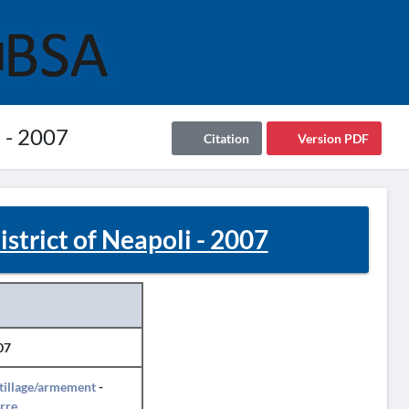
i - 2007
Citation
Version PDF
strict of Neapoli - 2007
07
tillage/armement
-
rre