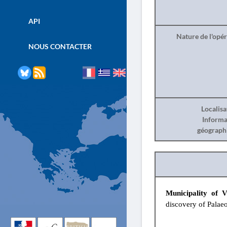
API
Nature de l'opé
NOUS CONTACTER
Localisa
Informa
géograph
Municipality of V
discovery of Palaeol