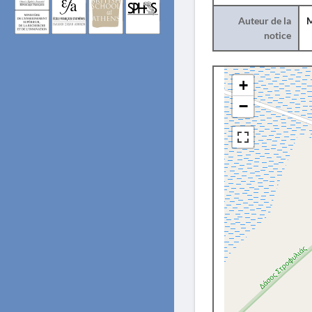
Auteur de la
M
notice
+
−