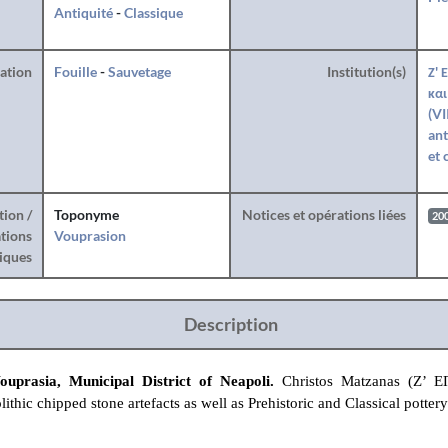
Antiquité
-
Classique
ration
Fouille
-
Sauvetage
Institution(s)
Ζ' 
και
(VI
ant
et 
tion /
Toponyme
Notices et opérations liées
20
tions
Vouprasion
iques
Description
ouprasia, Municipal District of Neapoli.
Christos Matzanas (Ζ’ 
ithic chipped stone artefacts as well as Prehistoric and Classical pottery