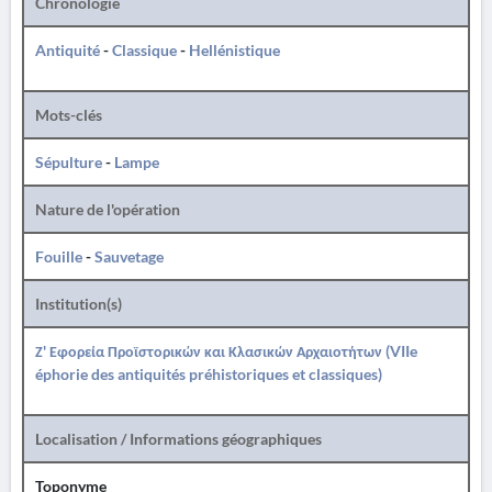
Chronologie
Antiquité
-
Classique
-
Hellénistique
Mots-clés
Sépulture
-
Lampe
Nature de l'opération
Fouille
-
Sauvetage
Institution(s)
Ζ' Εφορεία Προϊστορικών και Κλασικών Αρχαιοτήτων (VIIe
éphorie des antiquités préhistoriques et classiques)
Localisation / Informations géographiques
Toponyme