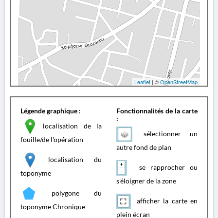
Leaflet
| ©
OpenStreetMap
Légende graphique :
Fonctionnalités de la carte
:
localisation de la
sélectionner un
fouille/de l'opération
autre fond de plan
localisation du
se rapprocher ou
toponyme
s'éloigner de la zone
polygone du
afficher la carte en
toponyme Chronique
plein écran