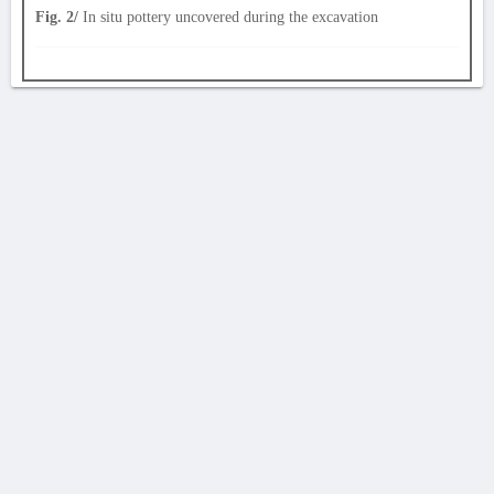
Fig. 2/
In situ pottery uncovered during the excavation
AVERTISSEMENT
La Chronique des fouilles en ligne ne constitue en aucun cas une publication des
découvertes qui y sont signalées. L'EfA et la BSA ne peuvent délivrer de copie des
illustrations qui y sont reproduites et dont ils ne détiennent pas les droits.