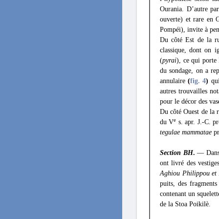
Ourania. D’autre par
ouverte) et rare en 
Pompéi), invite à pen
Du côté Est de la r
classique, dont on i
(
pyrai
), ce qui porte
du sondage, on a rep
annulaire
(
fig. 4
)
qui
autres trouvailles n
pour le décor des va
Du côté Ouest de la r
e
du V
s. apr. J.-C. p
tegulae mammatae
pr
Section
BH
.
— Dans c
ont livré des vestige
Aghiou Philippou et 
puits, des fragments
contenant un squelette
de la Stoa Poikilè.