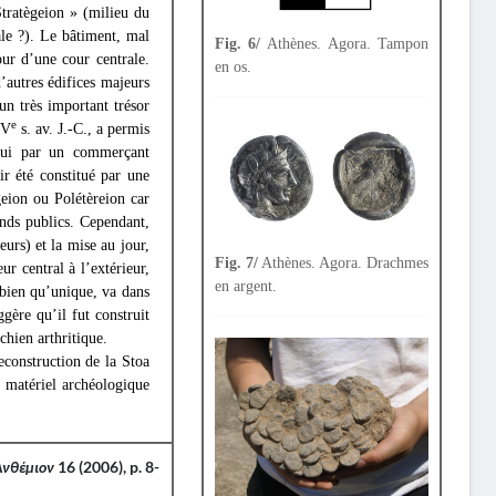
Stratègeion » (milieu du
ale ?). Le bâtiment, mal
Fig. 6/
Athènes. Agora. Tampon
our d’une cour centrale.
en os.
’autres édifices majeurs
un très important trésor
e
IV
s. av. J.-C., a permis
foui par un commerçant
ir été constitué par une
eion ou Polétèreion car
onds publics. Cependant,
eurs) et la mise au jour,
Fig. 7/
Athènes. Agora. Drachmes
ur central à l’extérieur,
en argent.
 bien qu’unique, va dans
ère qu’il fut construit
 chien arthritique.
econstruction de la Stoa
e matériel archéologique
Ανθέμιον
16 (2006), p. 8-