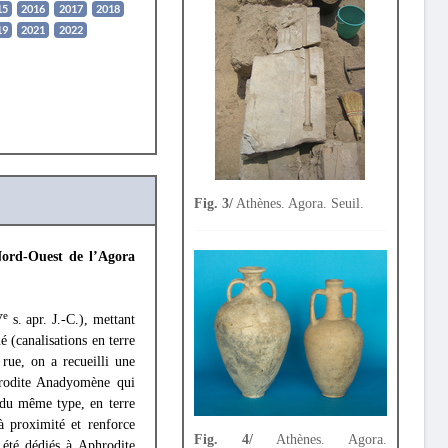
15
2016
2017
2018
19
2021
2022
Fig. 3/
Athènes. Agora. Seuil.
ord-Ouest de l’Agora
e
V
s. apr. J.-C.), mettant
 (canalisations en terre
rue, on a recueilli une
hrodite Anadyomène qui
 du même type, en terre
à proximité et renforce
Fig. 4/
Athènes. Agora.
t été dédiés à Aphrodite