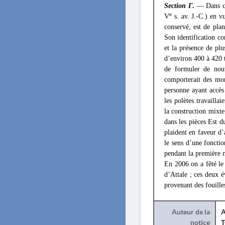
Section
Γ
.
— Dans ce
e
V
s. av. J.-C.) en v
conservé, est de plan
Son identification co
et la présence de plu
d’environ 400 à 420 
de formuler de nouv
comporterait des monn
personne ayant accès
les polètes travailla
la construction mixte
dans les pièces Est du
plaident en faveur d’
le sens d’une foncti
pendant la première 
En 2006 on a fêté le
d’Attale ; ces deux 
provenant des fouilles
Auteur de la
A
notice