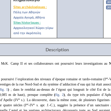
20
Sites archéologiques :
20
Πόλη των Αθηνών
Αρχαία Αγορά, Αθήνα
Sites historiques :
Αρχαιολογικοί Χώροι γύρω
από την Ακρόπολη
Description
 McK. Camp II et ses collaborateurs ont poursuivi leurs investigations au
N
.
er
oursuivi l’exploration des niveaux d’époque romaine et tardo-romaine (I
-
estiges de la rue Nord-Sud et du système d’adduction d’eau qui lui était associé
fig. 1
)
; dans le remblai au-dessus de l’égout qui longeait le côté Est de la 
 (0,085 m de haut), presque complète
(
fig. 2
)
, du type très populaire d’Ap
e
 d’Apelle (IV
s.). La découverte, dans la même zone, de plusieurs figurines
er
e
r quatre siècles (I
-IV
s. apr. J.-C.), suggère la présence d’un sanctuaire 
quelle l’autel et les vestiges architecturaux découverts juste au Sud auraien