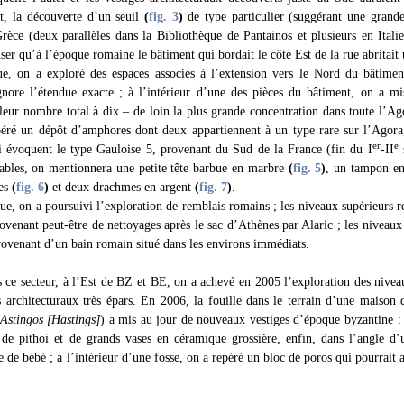
t, la découverte d’un seuil
(
fig. 3
)
de type particulier (suggérant une grande
Grèce (deux parallèles dans la Bibliothèque de Pantainos et plusieurs en Ital
ser qu’à l’époque romaine le bâtiment qui bordait le côté Est de la rue abritait 
ue, on a exploré des espaces associés à l’extension vers le Nord du bâtim
gnore l’étendue exacte ; à l’intérieur d’une des pièces du bâtiment, on a m
 leur nombre total à dix – de loin la plus grande concentration dans toute l’A
éré un dépôt d’amphores dont deux appartiennent à un type rare sur l’Agora, 
er
e
 évoquent le type Gauloise 5, provenant du Sud de la France (fin du I
-II
s
otables, on mentionnera une petite tête barbue en marbre
(
fig. 5
)
, un tampon en
ses
(
fig. 6
)
et deux drachmes en argent
(
fig. 7
)
.
ue, on a poursuivi l’exploration de remblais romains ; les niveaux supérieurs 
rovenant peut-être de nettoyages après le sac d’Athènes par Alaric ; les niveaux
ovenant d’un bain romain situé dans les environs immédiats.
e secteur, à l’Est de BZ et BE, on a achevé en 2005 l’exploration des nivea
s architecturaux très épars. En 2006, la fouille dans le terrain d’une maison
Astingos [Hastings]
) a mis au jour de nouveaux vestiges d’époque byzantine :
 de pithoi et de grands vases en céramique grossière, enfin, dans l’angle d
 de bébé ; à l’intérieur d’une fosse, on a repéré un bloc de poros qui pourrait a