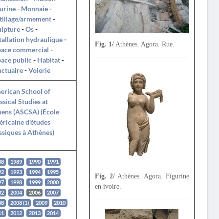
urine
-
Monnaie
-
tillage/armement
-
ulpture
-
Os
-
tallation hydraulique
-
Fig. 1/
Athènes. Agora. Rue.
pace commercial
-
ace public
-
Habitat
-
ctuaire
-
Voierie
erican School of
ssical Studies at
ens (ASCSA) (École
ricaine d'études
ssiques à Athènes)
88
1989
1990
1991
92
1993
1994
1995
Fig. 2/
Athènes. Agora. Figurine
97
1998
1999
2000
en ivoire.
02
2004
2006
2007
08
2008 (1)
2009
2010
11
2012
2013
2014