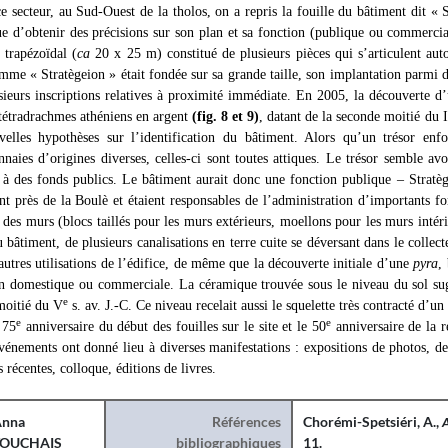
 secteur, au Sud-Ouest de la tholos, on a repris la fouille du bâtiment dit « 
ue d’obtenir des précisions sur son plan et sa fonction (publique ou commerci
 trapézoïdal (
ca
20 x 25 m) constitué de plusieurs pièces qui s’articulent aut
mme « Stratègeion » était fondée sur sa grande taille, son implantation parmi d
sieurs inscriptions relatives à proximité immédiate. En 2005, la découverte d’
tétradrachmes athéniens en argent
(fig. 8 et 9)
, datant de la seconde moitié du 
elles hypothèses sur l’identification du bâtiment. Alors qu’un trésor en
aies d’origines diverses, celles-ci sont toutes attiques. Le trésor semble avo
 à des fonds publics. Le bâtiment aurait donc une fonction publique – Stratèg
ient près de la Boulè et étaient responsables de l’administration d’importants f
 des murs (blocs taillés pour les murs extérieurs, moellons pour les murs intéri
 bâtiment, de plusieurs canalisations en terre cuite se déversant dans le collecte
autres utilisations de l’édifice, de même que la découverte initiale d’une
pyra
,
on domestique ou commerciale. La céramique trouvée sous le niveau du sol sugg
e
moitié du V
s. av. J.-C. Ce niveau recelait aussi le squelette très contracté d’un
e
e
 75
anniversaire du début des fouilles sur le site et le 50
anniversaire de la r
événements ont donné lieu à diverses manifestations : expositions de photos, d
 récentes, colloque, éditions de livres.
nna
Références
Chorémi-Spetsiéri, A.,
TOUCHAIS
bibliographiques
11.