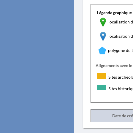
Légende graphique 
localisation d
localisation
polygone du 
Alignements avec le
Sites archéol
Sites histori
Date de cr