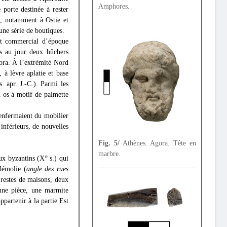
Amphores.
 porte destinée à rester
ie, notamment à Ostie et
une série de boutiques.
ent commercial d’époque
is au jour deux bûchers
gora. À l’extrémité Nord
à lèvre aplatie et base
. apr. J.-C.). Parmi les
 os à motif de palmette
renfermaient du mobilier
 inférieurs, de nouvelles
Fig. 5/
Athènes. Agora. Tête en
marbre.
e
ux byzantins (X
s.) qui
 démolie (
angle des rues
 restes de maisons, deux
’une pièce, une marmite
ppartenir à la partie Est