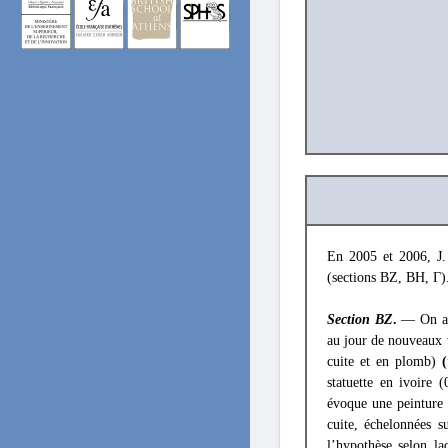
En 2005 et 2006, J.
(sections BZ, BH, Γ)
Section
BZ
.
— On a p
au jour de nouveaux v
cuite et en plomb)
(
statuette en ivoire
évoque une peinture
cuite, échelonnées su
l’hypothèse selon la