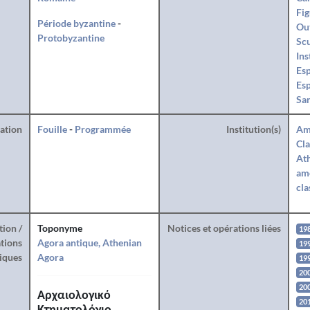
Fig
Période byzantine
-
Ou
Protobyzantine
Sc
Ins
Es
Esp
San
ration
Fouille
-
Programmée
Institution(s)
Am
Cla
Ath
amé
cla
tion /
Toponyme
Notices et opérations liées
19
tions
Agora antique, Athenian
19
iques
Agora
19
20
20
Αρχαιολογικό
20
Κτηματολόγιο