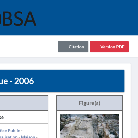
Citation
Version PDF
ue - 2006
Figure(s)
06
fice Public
-
alisation
-
Maison
-