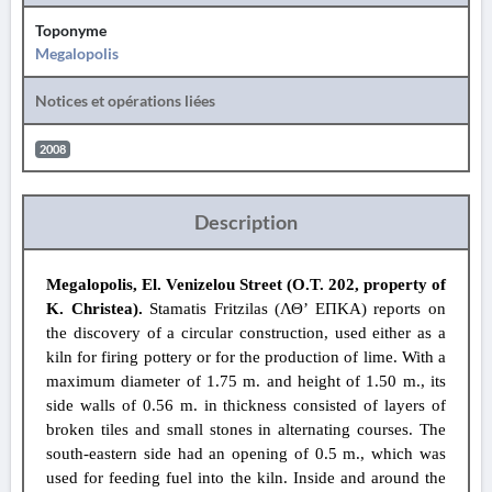
Toponyme
Megalopolis
Notices et opérations liées
2008
Description
Megalopolis, El. Venizelou Street (
Ο.
Τ. 202, property of
K. Christea).
Stamatis Fritzilas (ΛΘ’ ΕΠΚΑ) reports on
the discovery of a circular construction, used either as a
kiln for firing pottery or for the production of lime. With a
maximum diameter of 1.75 m. and height of 1.50 m., its
side walls of 0.56 m. in thickness consisted of layers of
broken tiles and small stones in alternating courses. The
south-eastern side had an opening of 0.5 m., which was
used for feeding fuel into the kiln. Inside and around the