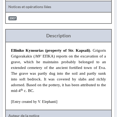
Notices et opérations liées
2007
Description
Elliniko Kynourias (property of Str. Kapsali)
. Grigoris
Grigorakakis (ΛΘ’ ΕΠΚΑ) reports on the excavation of a
grave, which he maintains probably belonged to an
extended cemetery of the ancient fortified town of Eva.
The grave was partly dug into the soil and partly sunk
into soft bedrock. It was covered by slabs and richly
adorned. Based on the pottery, it has been attributed to the
th
mid-4
c. BC.
[Entry created by V. Elephanti]
Auteur de la notice