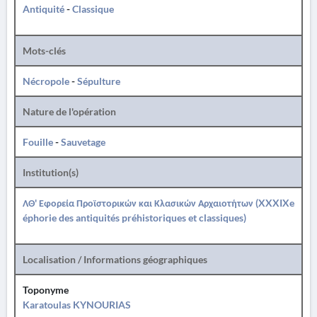
Antiquité
-
Classique
Mots-clés
Nécropole
-
Sépulture
Nature de l'opération
Fouille
-
Sauvetage
Institution(s)
ΛΘ' Εφορεία Προϊστορικών και Κλασικών Αρχαιοτήτων (XXXIXe
éphorie des antiquités préhistoriques et classiques)
Localisation / Informations géographiques
Toponyme
Karatoulas KYNOURIAS