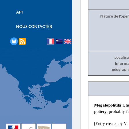
API
Nature de l'opé
NOUS CONTACTER
Localisa
Informa
géograph
Megalopolitiki Ch
pottery, probably f
[Entry created by V. 