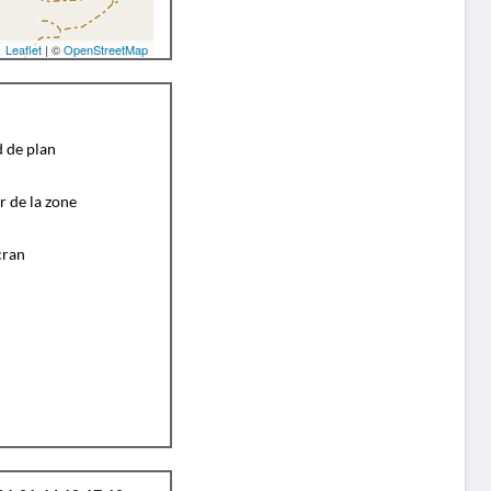
Leaflet
| ©
OpenStreetMap
d de plan
r de la zone
cran