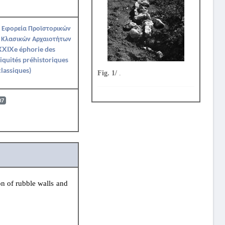
 Εφορεία Προϊστορικών
 Κλασικών Αρχαιοτήτων
XXIXe éphorie des
iquités préhistoriques
classiques)
Fig. 1/
.
07
on of rubble walls and