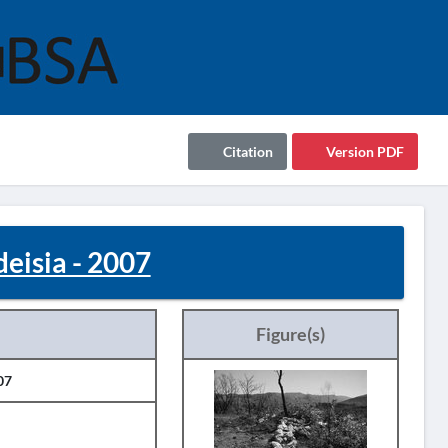
Citation
Version PDF
eisia - 2007
Figure(s)
07