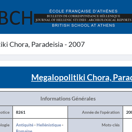
ki Chora, Paradeisia - 2007
Megalopolitiki Chora, Parad
Informations Générales
otice
8261
Année de l'opération
20
logie
Antiquité
-
Hellénistique
-
Mots-clés
Romaine