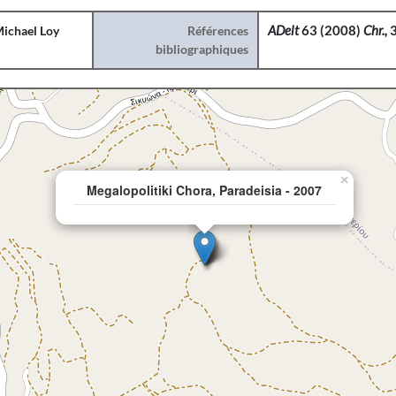
ichael Loy
Références
ADelt
63 (2008)
Chr.,
bibliographiques
×
Megalopolitiki Chora, Paradeisia - 2007