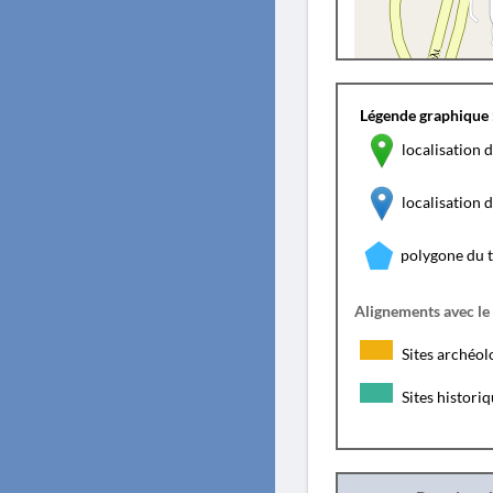
Légende graphique 
localisation d
localisation
polygone du 
Alignements avec le
Sites archéol
Sites histori