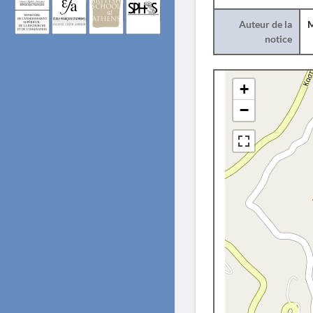
Auteur de la
M
notice
+
−