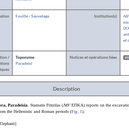
ration
Fouille
-
Sauvetage
Institution(s)
ΛΘ'
και
(X
ant
et 
tion /
Toponyme
Notices et opérations liées
20
tions
Paradeisi
iques
Description
ora, Paradeisia
. Stamatis Fritzilas (ΛΘ’ ΕΠΚΑ) reports on the excavati
rom the Hellenistic and Roman periods (
Fig. 1
).
Elephanti]