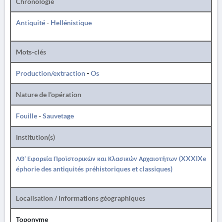
Chronologie
Antiquité
-
Hellénistique
Mots-clés
Production/extraction
-
Os
Nature de l'opération
Fouille
-
Sauvetage
Institution(s)
ΛΘ' Εφορεία Προϊστορικών και Κλασικών Αρχαιοτήτων (XXXIXe
éphorie des antiquités préhistoriques et classiques)
Localisation / Informations géographiques
Toponyme