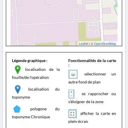
Leaflet
| ©
OpenStreetMap
Légende graphique :
Fonctionnalités de la carte
:
localisation de la
sélectionner un
fouille/de l'opération
autre fond de plan
localisation du
se rapprocher ou
toponyme
s'éloigner de la zone
polygone du
afficher la carte en
toponyme Chronique
plein écran