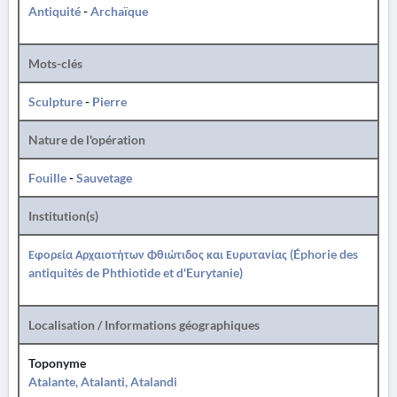
Antiquité
-
Archaïque
Mots-clés
Sculpture
-
Pierre
Nature de l'opération
Fouille
-
Sauvetage
Institution(s)
Εφορεία Αρχαιοτήτων Φθιώτιδος και Ευρυτανίας (Éphorie des
antiquités de Phthiotide et d'Eurytanie)
Localisation / Informations géographiques
Toponyme
Atalante, Atalanti, Atalandi