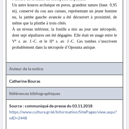
Un autre kouros archaïque en poros, grandeur nature (haut. 0,95
m), conservé du cou aux cuisses, représentant un jeune homme
nu, la jambe gauche avancée a été découvert à proximité, de
même que la plinthe à trois côtés.
À un niveau inférieur, la fouille a mis au jour une nécropole,
dont sept sépultures ont été dégagées. Elle était en usage entre le
e
e
V
s. av. J.-C. et le II
s. av. J.-C. Ces tombes s’inscrivent
probablement dans la nécropole d’Opounta antique.
Auteur de la notice
Catherine Bouras
Références bibliographiques
Source : communiqué de presse du 03.11.2018
https://www.culture.gr/el/Information/SitePages/view.aspx?
nID=2448