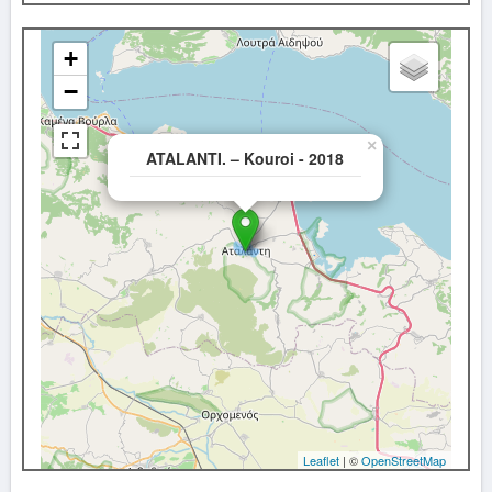
+
−
×
ATALANTI. – Kouroi - 2018
Leaflet
| ©
OpenStreetMap