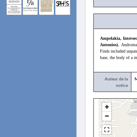
Ampelakia, Intersec
Antonios).
Andromac
Finds included unpain
base, the body of a 
Auteur de la
M
notice
+
−