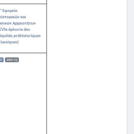
' Εφορεία
ϊστορικών και
ασικών Αρχαιοτήτων
VIe éphorie des
iquités préhistoriques
classiques)
07
2007 (1)