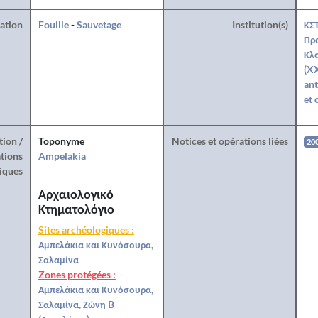
ration
Fouille
-
Sauvetage
Institution(s)
ΚΣΤ
Προ
Κλ
(XX
ant
et 
tion /
Toponyme
Notices et opérations liées
20
tions
Ampelakia
iques
Αρχαιολογικό
Κτηματολόγιο
Sites archéologiques :
Αμπελάκια και Κυνόσουρα,
Σαλαμίνα
Zones protégées :
Αμπελάκια και Κυνόσουρα,
Σαλαμίνα, Ζώνη B