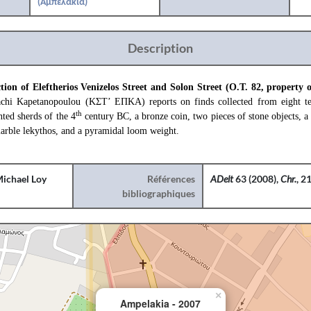
(Αμπελάκια)
Description
tion of Eleftherios Venizelos Street and Solon Street (O.T. 82, property 
hi Kapetanopoulou (ΚΣΤ’ ΕΠΚΑ) reports on finds collected from eight test 
th
ted sherds of the 4
century BC, a bronze coin, two pieces of stone objects, a
marble lekythos, and a pyramidal loom weight.
ichael Loy
Références
ADelt
63 (2008),
Chr.
, 2
bibliographiques
×
Ampelakia - 2007