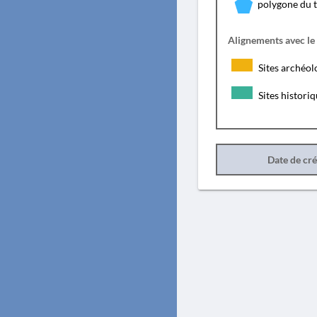
polygone du 
Alignements avec le
Sites archéol
Sites histori
Date de cr