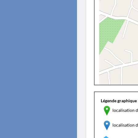
Légende graphique 
localisation d
localisation