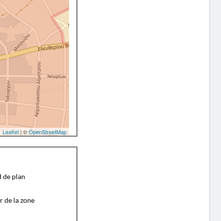
Leaflet
| ©
OpenStreetMap
d de plan
r de la zone