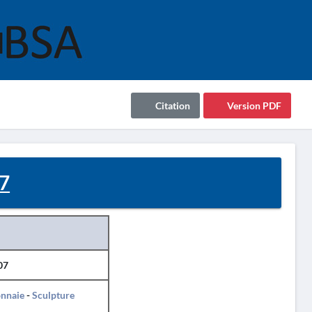
Citation
Version PDF
07
07
nnaie
-
Sculpture