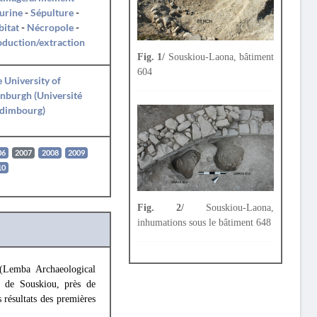
urine
-
Sépulture
-
itat
-
Nécropole
-
duction/extraction
Fig. 1/
Souskiou-Laona, bâtiment
604
 University of
nburgh (Université
Édimbourg)
06
2007
2008
2009
10
Fig. 2/
Souskiou-Laona,
inhumations sous le bâtiment 648
 (Lemba Archaeological
e de Souskiou, près de
 résultats des premières