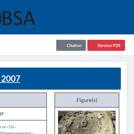
Citation
Version PDF
 2007
Figure(s)
07
rre
-
Os
-
tillage/armement
-