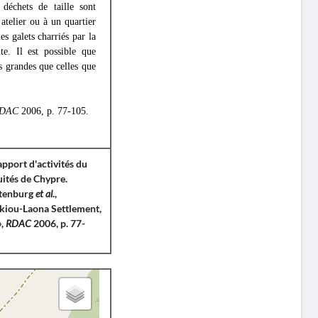
 déchets de taille sont
atelier ou à un quartier
s galets charriés par la
te. Il est possible que
s grandes que celles que
DAC
2006, p. 77-105.
rapport d'activités du
ités de Chypre.
ltenburg
et al
.,
skiou-Laona Settlement,
»,
RDAC
2006, p. 77-