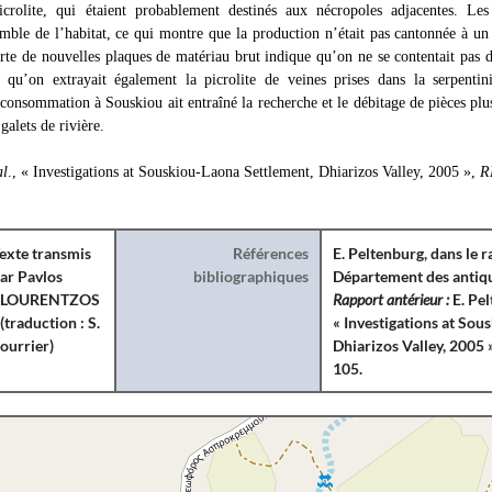
icrolite, qui étaient probablement destinés aux nécropoles adjacentes. Les
mble de l’habitat, ce qui montre que la production n’était pas cantonnée à un 
rte de nouvelles plaques de matériau brut indique qu’on ne se contentait pas de
 qu’on extrayait également la picrolite de veines prises dans la serpentini
consommation à Souskiou ait entraîné la recherche et le débitage de pièces plu
galets de rivière.
al
., « Investigations at Souskiou-Laona Settlement, Dhiarizos Valley, 2005 »,
R
exte transmis
Références
E. Peltenburg
, dans le 
ar Pavlos
bibliographiques
Département des antiqu
FLOURENTZOS
Rapport antérieur :
E. Pe
 (traduction : S.
« Investigations at Sou
ourrier)
Dhiarizos Valley, 2005 
105.