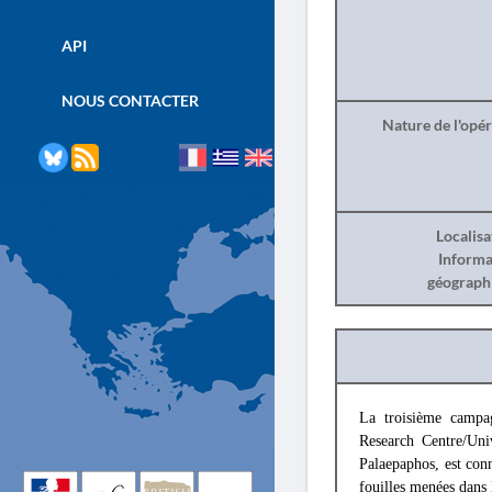
API
NOUS CONTACTER
Nature de l'opé
Localisa
Informa
géograph
La troisième campa
Research Centre/Uni
Palaepaphos, est conn
fouilles menées dans