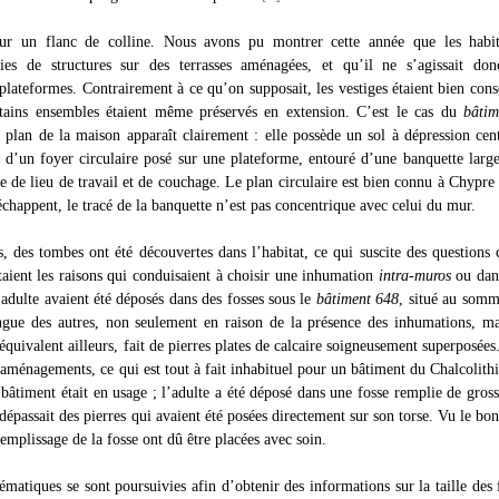
 sur un flanc de colline. Nous avons pu montrer cette année que les habit
ries de structures sur des terrasses aménagées, et qu’il ne s’agissait do
 plateformes. Contrairement à ce qu’on supposait, les vestiges étaient bien cons
rtains ensembles étaient même préservés en extension. C’est le cas du
bâtim
 plan de la maison apparaît clairement : elle possède un sol à dépression cent
e d’un foyer circulaire posé sur une plateforme, entouré d’une banquette larg
te de lieu de travail et de couchage. Le plan circulaire est bien connu à Chypre
échappent, le tracé de la banquette n’est pas concentrique avec celui du mur.
, des tombes ont été découvertes dans l’habitat, ce qui suscite des questions 
étaient les raisons qui conduisaient à choisir une inhumation
intra-muros
ou dans
 adulte avaient été déposés dans des fosses sous le
bâtiment 648
, situé au somm
ngue des autres, non seulement en raison de la présence des inhumations, ma
équivalent ailleurs, fait de pierres plates de calcaire soigneusement superposées.
’aménagements, ce qui est tout à fait inhabituel pour un bâtiment du Chalcolithi
bâtiment était en usage ; l’adulte a été déposé dans une fosse remplie de grosse
dépassait des pierres qui avaient été posées directement sur son torse. Vu le bo
remplissage de la fosse ont dû être placées avec soin.
ématiques se sont poursuivies afin d’obtenir des informations sur la taille des 