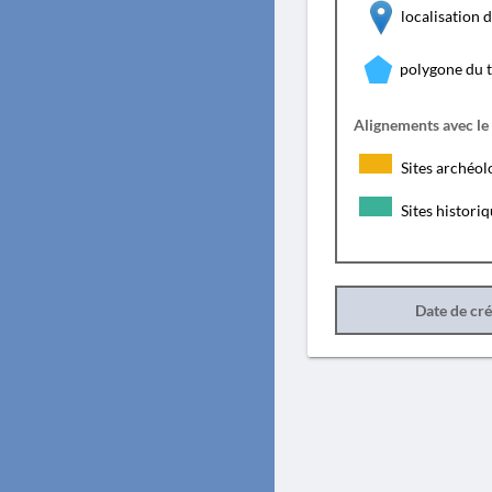
localisation
polygone du 
Alignements avec le
Sites archéol
Sites histori
Date de cr