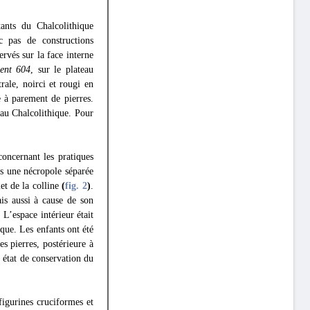
ants du Chalcolithique
nc pas de constructions
ervés sur la face interne
ent 604
, sur le plateau
rale, noirci et rougi en
e à parement de pierres.
 au Chalcolithique. Pour
concernant les pratiques
 une nécropole séparée
et de la colline
(
fig. 2
)
.
is aussi à cause de son
 L’espace intérieur était
que. Les enfants ont été
s pierres, postérieure à
n état de conservation du
figurines cruciformes et