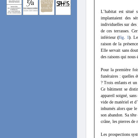
L’habitat est situé
implantaient des sé
individuelles sur des
de ces terrasses. Ce
inférieur
(
fig. 1
)
. Le
raison de la présenc
Elle servait sans dou
des raisons qui nous 
Pour la première fois
funéraires : quelles 
? Trois enfants et un
Ce bâtiment se disti
appareil soigné, sans 
vide de matériel et d
inhumés alors que le 
son abandon. Sa tête 
crâne, les pierres de 
Les prospections syst