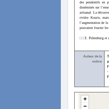
des pendentifs en p
disséminés sur l’ense
artisanal. La découve
rivière Kouris, mais
l’augmentation de la 
pouvaient fournir les 
[1]
E. Peltenburg
et 
Auteur de la
T
notice
p
-
F
+
−