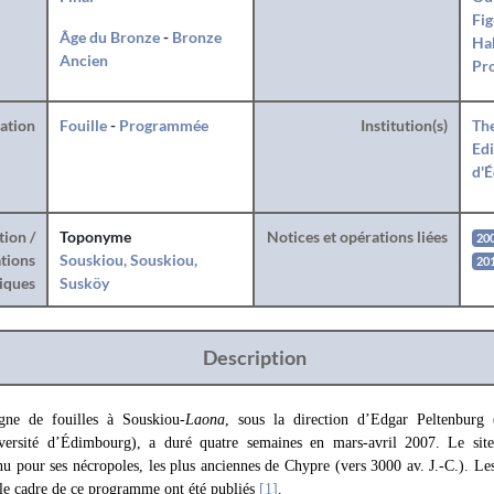
Fig
Âge du Bronze
-
Bronze
Hab
Ancien
Pro
ration
Fouille
-
Programmée
Institution(s)
The
Edi
d'
tion /
Toponyme
Notices et opérations liées
20
tions
Souskiou, Souskiou,
20
iques
Susköy
Description
gne de fouilles à Souskiou-
Laona
, sous la direction d’Edgar Peltenburg
versité d’Édimbourg), a duré quatre semaines en mars-avril 2007. Le sit
u pour ses nécropoles, les plus anciennes de Chypre (vers 3000 av. J.-C.). Les
 le cadre de ce programme ont été publiés
[1]
.