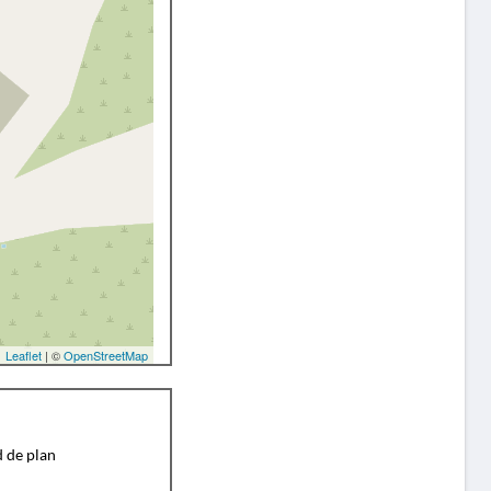
Leaflet
| ©
OpenStreetMap
d de plan