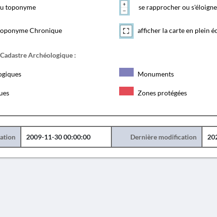
 du toponyme
se rapprocher ou s'éloigne
toponyme Chronique
afficher la carte en plein é
 Cadastre Archéologique :
ogiques
Monuments
ques
Zones protégées
éation
2009-11-30 00:00:00
Dernière modification
20