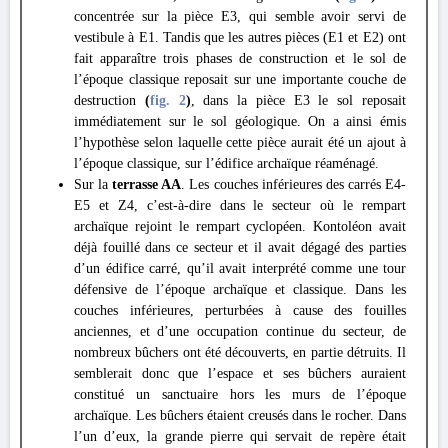
concentrée sur la pièce E3, qui semble avoir servi de
vestibule à E1. Tandis que les autres pièces (E1 et E2) ont
fait apparaître trois phases de construction et le sol de
l’époque classique reposait sur une importante couche de
destruction
(
fig. 2
)
, dans la pièce E3 le sol reposait
immédiatement sur le sol géologique. On a ainsi émis
l’hypothèse selon laquelle cette pièce aurait été un ajout à
l’époque classique, sur l’édifice archaïque réaménagé.
Sur la
terrasse AA
. Les couches inférieures des carrés E4-
E5 et Z4, c’est-à-dire dans le secteur où le rempart
archaïque rejoint le rempart cyclopéen. Kontoléon avait
déjà fouillé dans ce secteur et il avait dégagé des parties
d’un édifice carré, qu’il avait interprété comme une tour
défensive de l’époque archaïque et classique. Dans les
couches inférieures, perturbées à cause des fouilles
anciennes, et d’une occupation continue du secteur, de
nombreux bûchers ont été découverts, en partie détruits. Il
semblerait donc que l’espace et ses bûchers auraient
constitué un sanctuaire hors les murs de l’époque
archaïque. Les bûchers étaient creusés dans le rocher. Dans
l’un d’eux, la grande pierre qui servait de repère était