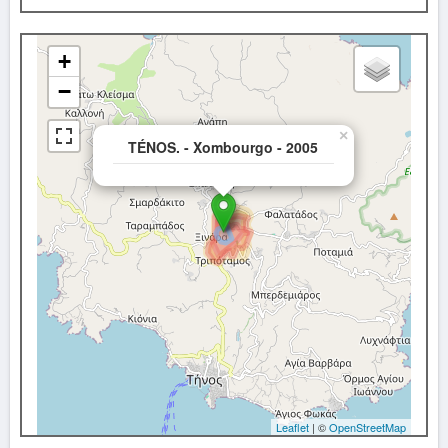
+
−
×
TÉNOS. - Xombourgo - 2005
Leaflet
| ©
OpenStreetMap