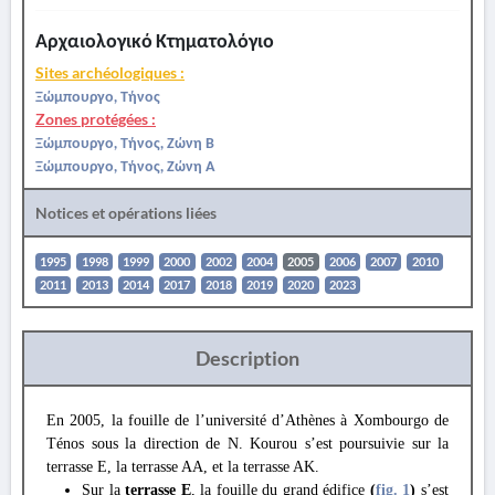
Αρχαιολογικό Κτηματολόγιο
Sites archéologiques :
Ξώμπουργο, Τήνος
Zones protégées :
Ξώμπουργο, Τήνος, Ζώνη Β
Ξώμπουργο, Τήνος, Ζώνη Α
Notices et opérations liées
1995
1998
1999
2000
2002
2004
2005
2006
2007
2010
2011
2013
2014
2017
2018
2019
2020
2023
Description
En 2005, la fouille de l’université d’Athènes à Xombourgo de
Ténos sous la direction de N. Kourou s’est poursuivie sur la
terrasse E, la terrasse AA, et la terrasse AK.
Sur la
terrasse E
, la fouille du grand édifice
(
fig. 1
)
s’est