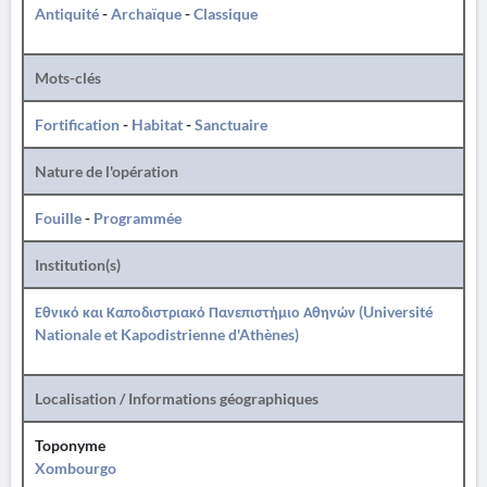
Antiquité
-
Archaïque
-
Classique
Mots-clés
Fortification
-
Habitat
-
Sanctuaire
Nature de l'opération
Fouille
-
Programmée
Institution(s)
Εθνικό και Καποδιστριακό Πανεπιστήμιο Αθηνών (Université
Nationale et Kapodistrienne d'Athènes)
Localisation / Informations géographiques
Toponyme
Xombourgo