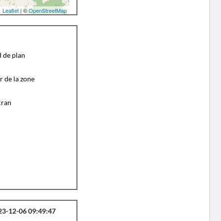
Leaflet
| ©
OpenStreetMap
d de plan
r de la zone
cran
23-12-06 09:49:47