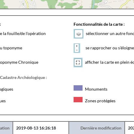
:
Fonctionnalités de la carte :
e la fouille/de l'opération
sélectionner un autre fon
 du toponyme
se rapprocher ou s'éloigne
toponyme Chronique
afficher la carte en plein é
 Cadastre Archéologique :
ogiques
Monuments
ques
Zones protégées
éation
2019-08-13 16:26:18
Dernière modification
20