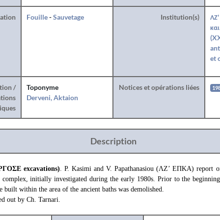
ration
Fouille
-
Sauvetage
Institution(s)
ΛΖ'
και
(XX
ant
et 
tion /
Toponyme
Notices et opérations liées
19
tions
Derveni, Aktaion
iques
Description
ΕΡΓΟΣΕ excavations)
. P. Kasimi and V. Papathanasiou (ΛΖ’ ΕΠΚΑ) report on
complex, initially investigated during the early 1980s. Prior to the beginning
built within the area of the ancient baths was demolished.
ed out by Ch. Tarnari.