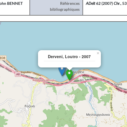
ohn BENNET
Références
ADelt
62 (2007)
Chr
., 5
bibliographiques
×
Derveni, Loutro - 2007