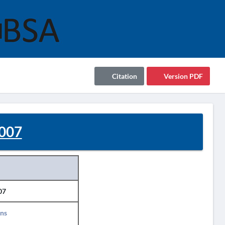
Citation
Version PDF
2007
07
ins