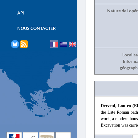
Nature de l'opé
API
NOUS CONTACTER
Localisa
Informa
géograph
Derveni, Loutro (
the Late Roman bath 
work, a modern house 
Excavation was carri