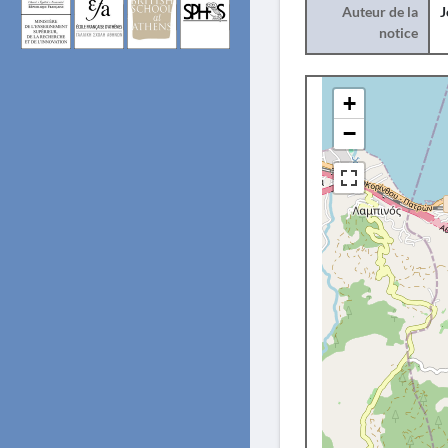
Auteur de la
J
notice
+
−