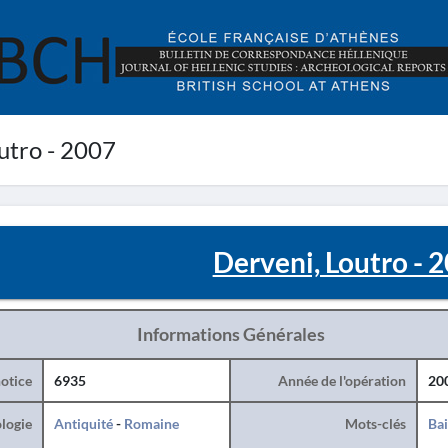
utro - 2007
Derveni, Loutro - 
Informations Générales
otice
6935
Année de l'opération
20
logie
Antiquité
-
Romaine
Mots-clés
Ba