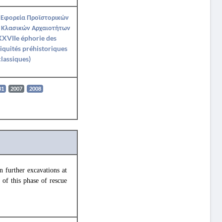
 Εφορεία Προϊστορικών
 Κλασικών Αρχαιοτήτων
XVIIe éphorie des
iquités préhistoriques
classiques)
81
2007
2008
 further excavations at
 of this phase of rescue