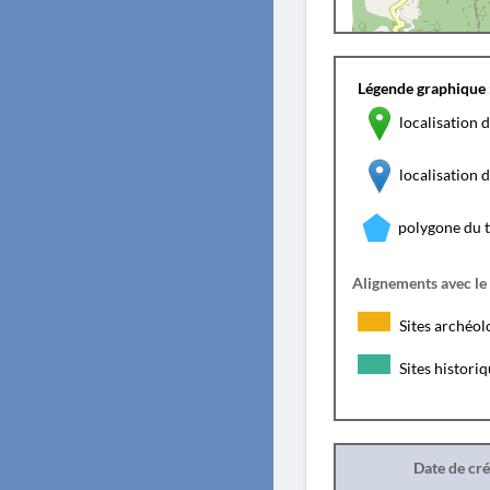
Légende graphique 
localisation d
localisation
polygone du 
Alignements avec le
Sites archéol
Sites histori
Date de cr