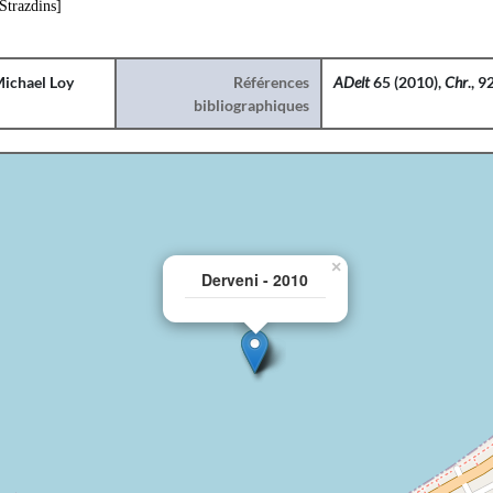
Strazdins]
ichael Loy
Références
ADelt
65
(2010),
Chr
., 9
bibliographiques
×
Derveni - 2010