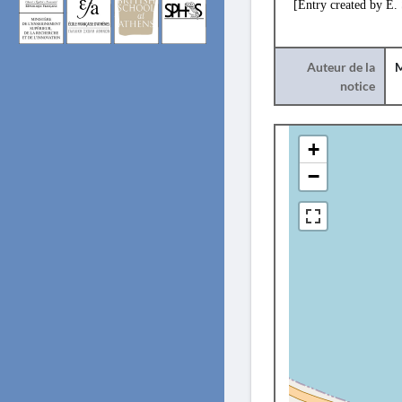
[Entry created by E. 
Auteur de la
M
notice
+
−