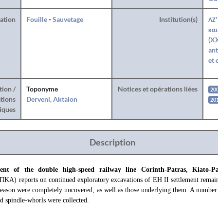
ration
Fouille
-
Sauvetage
Institution(s)
ΛΖ'
και
(XX
ant
et 
tion /
Toponyme
Notices et opérations liées
20
tions
Derveni, Aktaion
201
iques
Description
ent of the double high-speed railway line Corinth-Patras, Kiato-P
ΚΑ) reports on continued exploratory excavations of EH II settlement remains
season were completely uncovered, as well as those underlying them. A number 
nd spindle-whorls were collected.