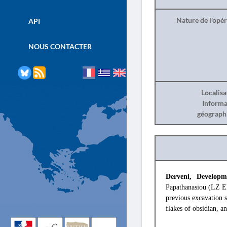
Nature de l'opé
API
NOUS CONTACTER
Localisa
Informa
géograph
Derveni, Developm
Papathanasiou (LZ EΠ
previous excavation 
flakes of obsidian, a