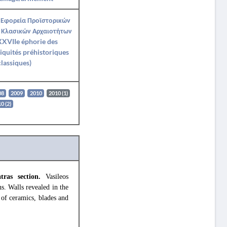
 Εφορεία Προϊστορικών
 Κλασικών Αρχαιοτήτων
XVIIe éphorie des
iquités préhistoriques
classiques)
08
2009
2010
2010 (1)
0 (2)
atras section.
Vasileos
. Walls revealed in the
of ceramics, blades and