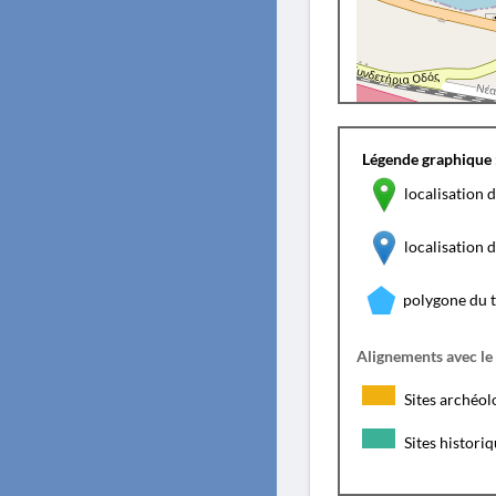
Légende graphique 
localisation d
localisation
polygone du 
Alignements avec le
Sites archéol
Sites histori