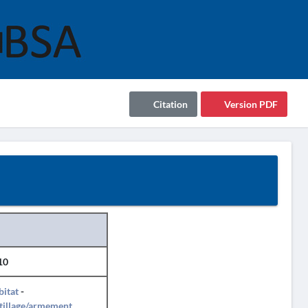
Citation
Version PDF
10
itat
-
tillage/armement