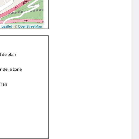
Leaflet
| ©
OpenStreetMap
d de plan
r de la zone
cran