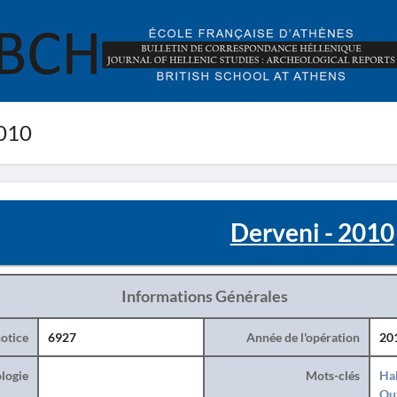
2010
Derveni - 2010
Informations Générales
otice
6927
Année de l'opération
20
logie
Mots-clés
Hab
Ou