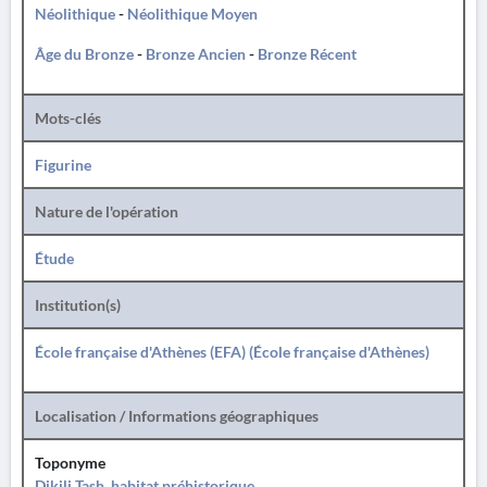
Néolithique
-
Néolithique Moyen
Âge du Bronze
-
Bronze Ancien
-
Bronze Récent
Mots-clés
Figurine
Nature de l'opération
Étude
Institution(s)
École française d'Athènes (EFA) (École française d'Athènes)
Localisation / Informations géographiques
Toponyme
Dikili Tash, habitat préhistorique