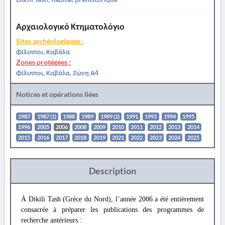
Αρχαιολογικό Κτηματολόγιο
Sites archéologiques :
Φίλιπποι, Καβάλα
Zones protégées :
Φίλιπποι, Καβάλα, Ζώνη Α4
Notices et opérations liées
1987
1987 (1)
1988
1989
1989 (1)
1991
1993
1994
1995
1996
2005
2006
2008
2009
2010
2011
2012
2013
2014
2015
2016
2017
2018
2019
2021
2022
2023
2024
2025
Description
À Dikili Tash (Grèce du Nord),
l’année 2006 a été entièrement
consacrée à préparer les publications des programmes de
recherche antérieurs :