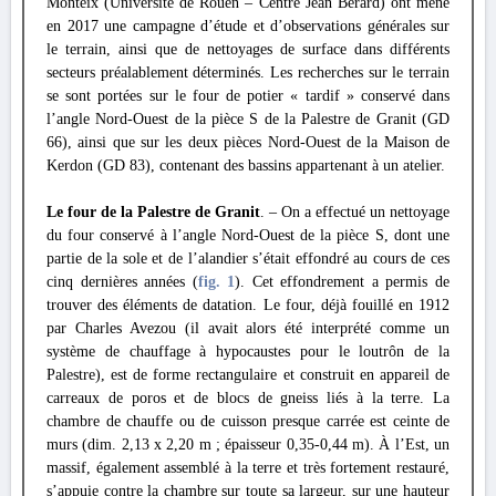
Monteix (Université de Rouen – Centre Jean Bérard) ont mené
en 2017 une campagne d’étude et d’observations générales sur
le terrain, ainsi que de nettoyages de surface dans différents
secteurs préalablement déterminés. Les recherches sur le terrain
se sont portées sur le four de potier « tardif » conservé dans
l’angle Nord-Ouest de la pièce S de la Palestre de Granit (GD
66), ainsi que sur les deux pièces Nord-Ouest de la Maison de
Kerdon (GD 83), contenant des bassins appartenant à un atelier.
Le four de la Palestre de Granit
. – On a effectué un nettoyage
du four conservé à l’angle Nord-Ouest de la pièce S, dont une
partie de la sole et de l’alandier s’était effondré au cours de ces
cinq dernières années (
fig. 1
). Cet effondrement a permis de
trouver des éléments de datation. Le four, déjà fouillé en 1912
par Charles Avezou (il avait alors été interprété comme un
système de chauffage à hypocaustes pour le loutrôn de la
Palestre), est de forme rectangulaire et construit en appareil de
carreaux de poros et de blocs de gneiss liés à la terre. La
chambre de chauffe ou de cuisson presque carrée est ceinte de
murs (dim. 2,13 x 2,20 m ; épaisseur 0,35-0,44 m). À l’Est, un
massif, également assemblé à la terre et très fortement restauré,
s’appuie contre la chambre sur toute sa largeur, sur une hauteur