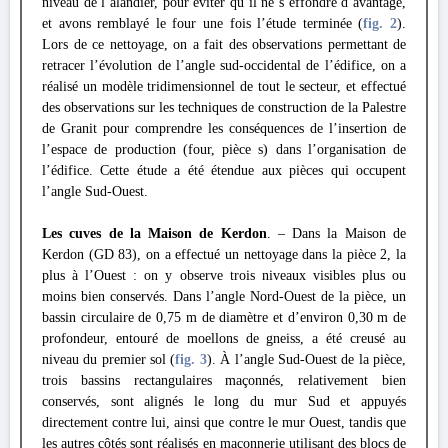
niveau de l’alandier, pour éviter qu’il ne s’effondre d’avantage,
et avons remblayé le four une fois l’étude terminée (
fig. 2
).
Lors de ce nettoyage, on a fait des observations permettant de
retracer l’évolution de l’angle sud-occidental de l’édifice, on a
réalisé un modèle tridimensionnel de tout le secteur, et effectué
des observations sur les techniques de construction de la Palestre
de Granit pour comprendre les conséquences de l’insertion de
l’espace de production (four, pièce s) dans l’organisation de
l’édifice. Cette étude a été étendue aux pièces qui occupent
l’angle Sud-Ouest.
Les cuves de la Maison de Kerdon
. – Dans la Maison de
Kerdon (GD 83), on a effectué un nettoyage dans la pièce 2, la
plus à l’Ouest : on y observe trois niveaux visibles plus ou
moins bien conservés. Dans l’angle Nord-Ouest de la pièce, un
bassin circulaire de 0,75 m de diamètre et d’environ 0,30 m de
profondeur, entouré de moellons de gneiss, a été creusé au
niveau du premier sol (
fig. 3
). À l’angle Sud-Ouest de la pièce,
trois bassins rectangulaires maçonnés, relativement bien
conservés, sont alignés le long du mur Sud et appuyés
directement contre lui, ainsi que contre le mur Ouest, tandis que
les autres côtés sont réalisés en maçonnerie utilisant des blocs de