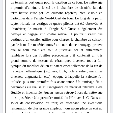
un terminus post quem pour la datation de ce four. Le nettoyage
a permis d’atteindre le sol de la chambre de chauffe, fait de
terre battue cuite par les cuissons répétées, bien visible en
particulier dans l’angle Nord-Ouest du four. Le long de la paroi
septentrionale les vestiges de quatre pilettes ont été observés. À
l’extérieur, le massif à l’angle Sud-Ouest a également été
nettoyé et dégagé afin d’être relevé. Il pourrait s’agir des
vestiges d’un escalier utilisé pour charger la chambre de cuisson
par le haut. Le matériel trouvé au cours de ce nettoyage prouve
que le four avait été fouillé jusqu’au sol et entièrement
remblayé lors des fouilles précédentes : il contenait un très
grand nombre de tessons de céramiques diverses, tout à fait
typique du mobilier délien et datant essentiellement de la fin de
l’époque hellénistique (sigillées, ESA, bols à relief, marmites
diverses, unguentaria, etc.), époque à laquelle la Palestre fut
utilisée, puis une première fois abandonnée. Un tamisage fin a
néanmoins été réalisé et l’intégralité du matériel retrouvé a été
étudiée et inventoriée. Aucun tesson retrouvé lors du nettoyage
er
n’est postérieur à la première moitié du I
s. av. J.-C. Dans un
souci de conservation du four, en attendant une éventuelle
restauration de plus grande ampleur, nous avons placé un étai au