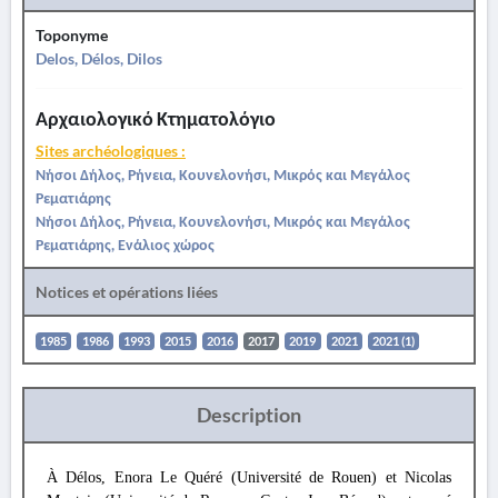
Toponyme
Delos, Délos, Dilos
Αρχαιολογικό Κτηματολόγιο
Sites archéologiques :
Νήσοι Δήλος, Ρήνεια, Κουνελονήσι, Μικρός και Μεγάλος
Ρεματιάρης
Νήσοι Δήλος, Ρήνεια, Κουνελονήσι, Μικρός και Μεγάλος
Ρεματιάρης, Ενάλιος χώρος
Notices et opérations liées
1985
1986
1993
2015
2016
2017
2019
2021
2021 (1)
Description
À Délos, Enora Le Quéré (Université de Rouen) et Nicolas