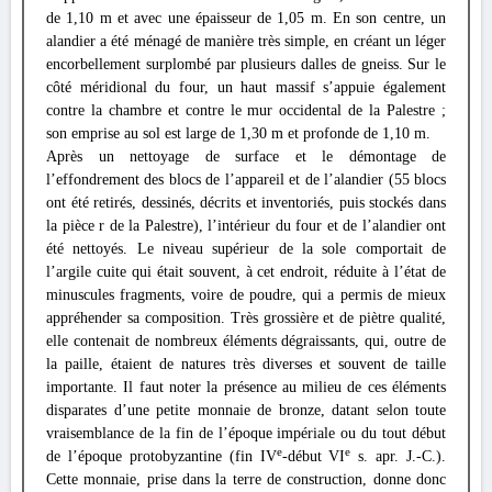
de 1,10 m et avec une épaisseur de 1,05 m. En son centre, un
alandier a été ménagé de manière très simple, en créant un léger
encorbellement surplombé par plusieurs dalles de gneiss. Sur le
côté méridional du four, un haut massif s’appuie également
contre la chambre et contre le mur occidental de la Palestre ;
son emprise au sol est large de 1,30 m et profonde de 1,10 m.
Après un nettoyage de surface et le démontage de
l’effondrement des blocs de l’appareil et de l’alandier (55 blocs
ont été retirés, dessinés, décrits et inventoriés, puis stockés dans
la pièce r de la Palestre), l’intérieur du four et de l’alandier ont
été nettoyés. Le niveau supérieur de la sole comportait de
l’argile cuite qui était souvent, à cet endroit, réduite à l’état de
minuscules fragments, voire de poudre, qui a permis de mieux
appréhender sa composition. Très grossière et de piètre qualité,
elle contenait de nombreux éléments dégraissants, qui, outre de
la paille, étaient de natures très diverses et souvent de taille
importante. Il faut noter la présence au milieu de ces éléments
disparates d’une petite monnaie de bronze, datant selon toute
vraisemblance de la fin de l’époque impériale ou du tout début
e
e
de l’époque protobyzantine (fin IV
-début VI
s. apr. J.-C.).
Cette monnaie, prise dans la terre de construction, donne donc