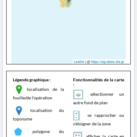
Leaflet
| @
https://sig-delos.efa.gr
Légende graphique :
Fonctionnalités de la carte
:
localisation de la
sélectionner un
fouille/de l'opération
autre fond de plan
localisation du
se rapprocher ou
toponyme
s'éloigner de la zone
polygone du
afficher la carte en