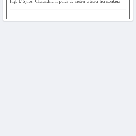
Fig. 1/
Syros, Chalandriani, poids de métier à tisser horizontaux.
AVERTISSEMENT
La Chronique des fouilles en ligne ne constitue en aucun cas une publication des
découvertes qui y sont signalées. L'EfA et la BSA ne peuvent délivrer de copie des
illustrations qui y sont reproduites et dont ils ne détiennent pas les droits.