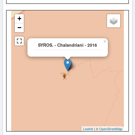
+
−
×
SYROS. - Chalandriani - 2016
Leaflet
| ©
OpenStreetMap