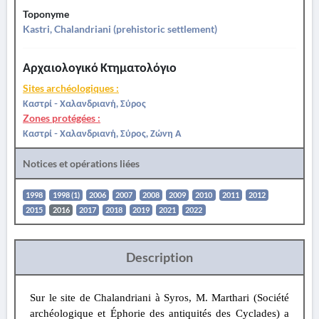
Toponyme
Kastri, Chalandriani (prehistoric settlement)
Αρχαιολογικό Κτηματολόγιο
Sites archéologiques :
Καστρί - Χαλανδριανή, Σύρος
Zones protégées :
Καστρί - Χαλανδριανή, Σύρος, Ζώνη Α
Notices et opérations liées
1998
1998 (1)
2006
2007
2008
2009
2010
2011
2012
2015
2016
2017
2018
2019
2021
2022
Description
Sur le site de Chalandriani à Syros, M. Marthari (Société
archéologique et Éphorie des antiquités des Cyclades) a