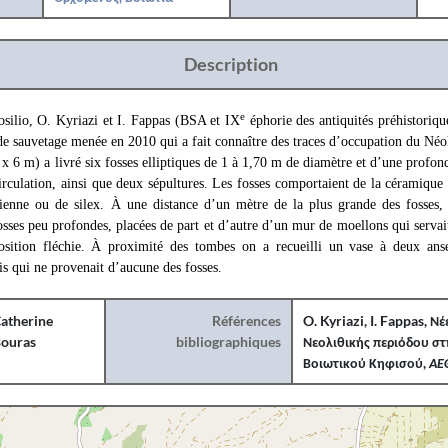
Description
e
osilio, O. Kyriazi et I. Fappas (BSA et ΙΧ
éphorie des antiquités préhistorique
de sauvetage menée en 2010 qui a fait connaître des traces d’occupation du Néol
 6 m) a livré six fosses elliptiques de 1 à 1,70 m de diamètre et d’une profon
irculation, ainsi que deux sépultures. Les fosses comportaient de la céramique
dienne ou de silex. À une distance d’un mètre de la plus grande des fosses
osses peu profondes, placées de part et d’autre d’un mur de moellons qui servai
osition fléchie. À proximité des tombes on a recueilli un vase à deux anses
s qui ne provenait d’aucune des fosses.
atherine
Références
O
.
Kyriazi
,
I
.
Fappas
, Νέ
ouras
bibliographiques
Νεολιθικής περιόδου στ
Βοιωτικού Κηφισού,
ΑΕ