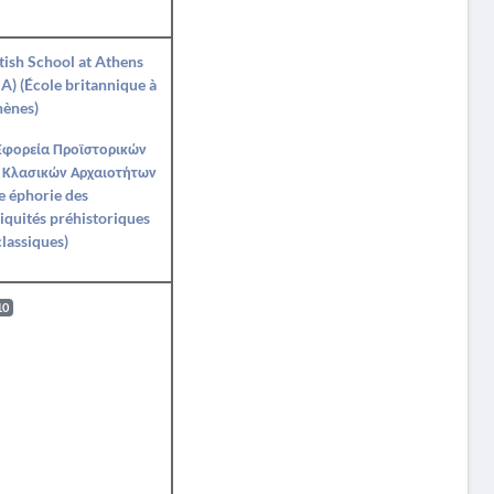
tish School at Athens
A) (École britannique à
hènes)
Εφορεία Προϊστορικών
 Κλασικών Αρχαιοτήτων
e éphorie des
iquités préhistoriques
classiques)
10