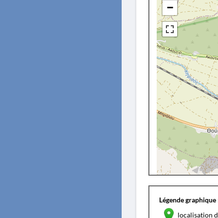
−
Légende graphique 
localisation d