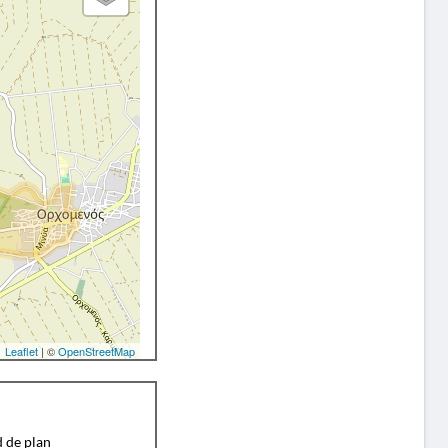
Leaflet
| ©
OpenStreetMap
d de plan