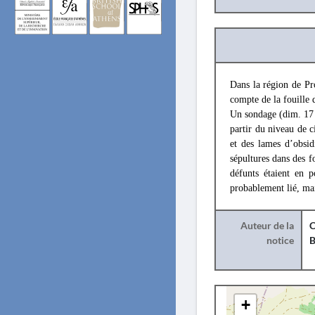
Dans la région de Pr
compte de la fouille 
Un sondage (dim. 17 x
partir du niveau de c
et des lames d’obsi
sépultures dans des f
défunts étaient en p
probablement lié, mai
Auteur de la
C
notice
B
+