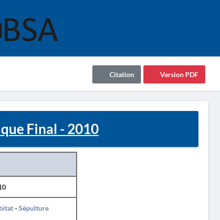
Citation
Version PDF
que Final - 2010
10
itat
-
Sépulture