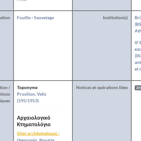
ration
Fouille
-
Sauvetage
Institution(s)
Bri
(BS
At
Θ' 
και
(IX
ant
et 
tion /
Toponyme
Notices et opérations liées
20
tions
Prosilion, Velis
iques
(195/1953)
Αρχαιολογικό
Κτηματολόγιο
Sites archéologiques :
Ορχομενός, Βοιωτία