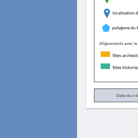
localisation
polygone du 
Alignements avec le
Sites archéol
Sites histori
Date de cr