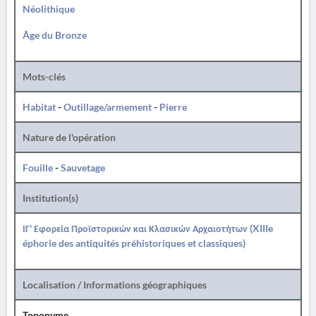
Néolithique
Âge du Bronze
Mots-clés
Habitat
-
Outillage/armement
-
Pierre
Nature de l'opération
Fouille
-
Sauvetage
Institution(s)
ΙΓ' Εφορεία Προϊστορικών και Κλασικών Αρχαιοτήτων (XIIIe
éphorie des antiquités préhistoriques et classiques)
Localisation / Informations géographiques
Toponyme