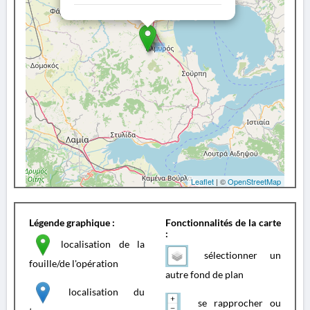
Leaflet
| ©
OpenStreetMap
Légende graphique :
Fonctionnalités de la carte
:
localisation de la
sélectionner un
fouille/de l'opération
autre fond de plan
localisation du
se rapprocher ou