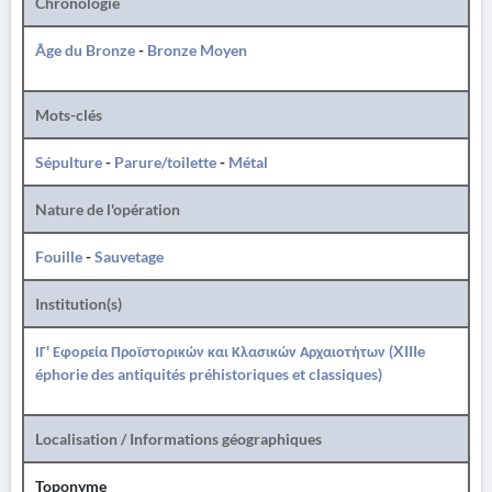
Chronologie
Âge du Bronze
-
Bronze Moyen
Mots-clés
Sépulture
-
Parure/toilette
-
Métal
Nature de l'opération
Fouille
-
Sauvetage
Institution(s)
ΙΓ' Εφορεία Προϊστορικών και Κλασικών Αρχαιοτήτων (XIIIe
éphorie des antiquités préhistoriques et classiques)
Localisation / Informations géographiques
Toponyme