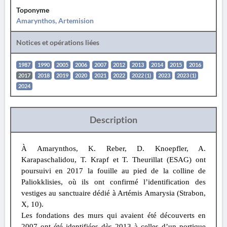
Toponyme
Amarynthos, Artemision
Notices et opérations liées
1987
1990
2005
2006
2007
2012
2013
2014
2015
2016
2017
2018
2019
2020
2021
2022
2022 (1)
2023
2023 (1)
2024
Description
À Amarynthos, K. Reber, D. Knoepfler, A.
Karapaschalidou, T. Krapf et T. Theurillat (ESAG) ont
poursuivi en 2017 la fouille au pied de la colline de
Paliokklisies, où ils ont confirmé l’identification des
vestiges au sanctuaire dédié à Artémis Amarysia (Strabon,
X, 10).
Les fondations des murs qui avaient été découverts en
2007 ont été identifiées dès 2013 à celles d’un portique