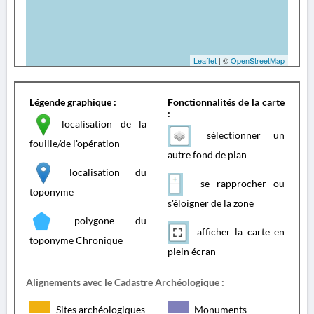
Leaflet
| ©
OpenStreetMap
Légende graphique :
Fonctionnalités de la carte
:
localisation de la
sélectionner un
fouille/de l'opération
autre fond de plan
localisation du
se rapprocher ou
toponyme
s'éloigner de la zone
polygone du
afficher la carte en
toponyme Chronique
plein écran
Alignements avec le Cadastre Archéologique :
Sites archéologiques
Monuments