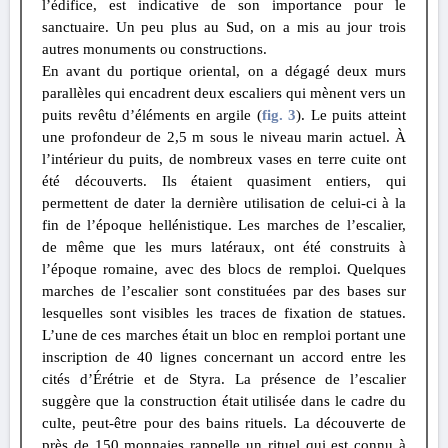
l’édifice, est indicative de son importance pour le
sanctuaire. Un peu plus au Sud, on a mis au jour trois
autres monuments ou constructions.
En avant du portique oriental, on a dégagé deux murs
parallèles qui encadrent deux escaliers qui mènent vers un
puits revêtu d’éléments en argile (
fig. 3
). Le puits atteint
une profondeur de 2,5 m sous le niveau marin actuel. À
l’intérieur du puits, de nombreux vases en terre cuite ont
été découverts. Ils étaient quasiment entiers, qui
permettent de dater la dernière utilisation de celui-ci à la
fin de l’époque hellénistique. Les marches de l’escalier,
de même que les murs latéraux, ont été construits à
l’époque romaine, avec des blocs de remploi. Quelques
marches de l’escalier sont constituées par des bases sur
lesquelles sont visibles les traces de fixation de statues.
L’une de ces marches était un bloc en remploi portant une
inscription de 40 lignes concernant un accord entre les
cités d’Érétrie et de Styra. La présence de l’escalier
suggère que la construction était utilisée dans le cadre du
culte, peut-être pour des bains rituels. La découverte de
près de 150 monnaies rappelle un rituel qui est connu à