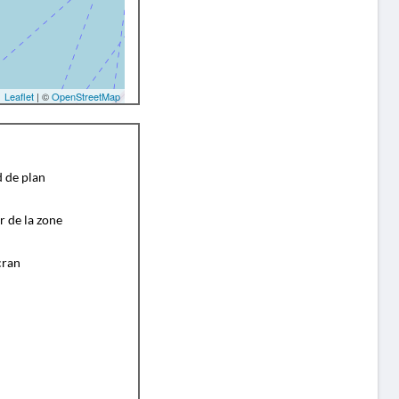
Leaflet
| ©
OpenStreetMap
d de plan
r de la zone
cran