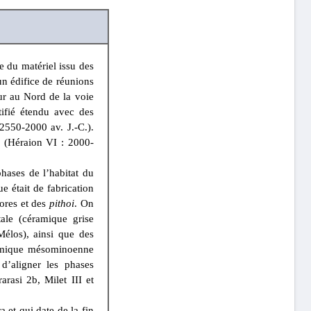
 du matériel issu des
un édifice de réunions
ur au Nord de la voie
tifié étendu avec des
 2550-2000 av. J.-C.).
n (Héraion VI : 2000-
hases de l’habitat du
 était de fabrication
hores et des
pithoi
. On
ale (céramique grise
élos), ainsi que des
ramique mésominoenne
d’aligner les phases
rasi 2b, Milet III et
a et qui date de la fin