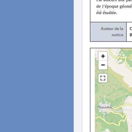
de l’époque géomét
été étudiée.
Auteur de la
C
notice
B
+
−