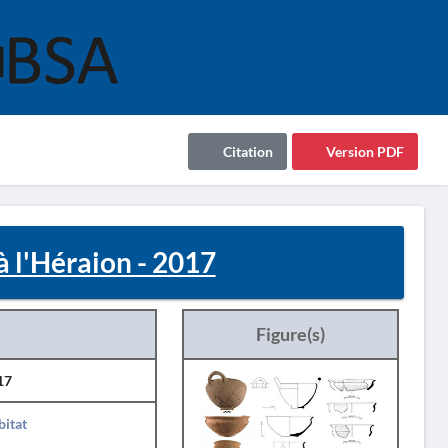
Citation
Version PDF
 l'Héraion - 2017
Figure(s)
17
itat