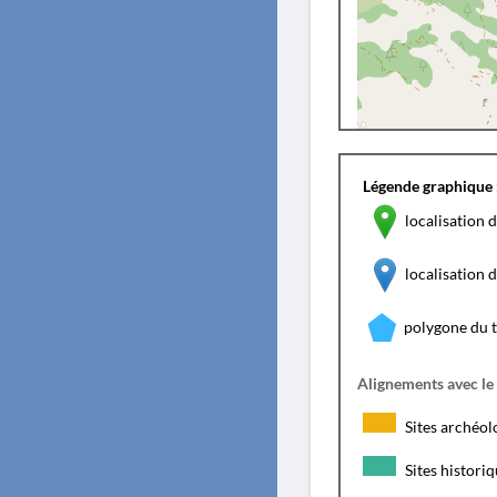
Légende graphique 
localisation d
localisation
polygone du 
Alignements avec le
Sites archéol
Sites histori