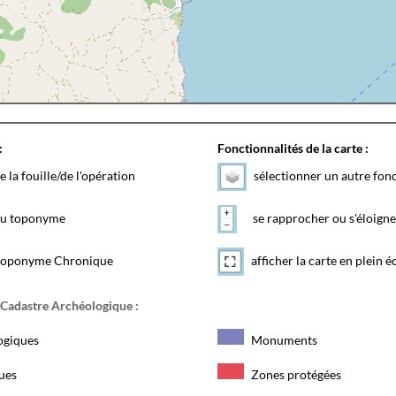
:
Fonctionnalités de la carte :
e la fouille/de l'opération
sélectionner un autre fon
 du toponyme
se rapprocher ou s'éloigne
toponyme Chronique
afficher la carte en plein é
 Cadastre Archéologique :
ogiques
Monuments
ques
Zones protégées