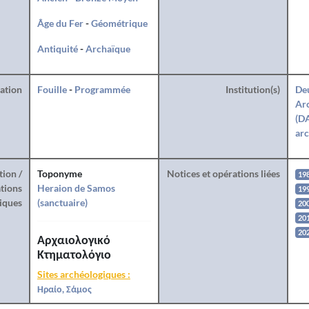
Âge du Fer
-
Géométrique
Antiquité
-
Archaïque
ration
Fouille
-
Programmée
Institution(s)
De
Arc
(DA
arc
tion /
Toponyme
Notices et opérations liées
19
tions
Heraion de Samos
19
iques
(sanctuaire)
20
20
20
Αρχαιολογικό
Κτηματολόγιο
Sites archéologiques :
Ηραίο, Σάμος