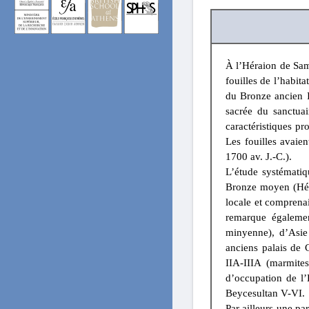
À l’Héraion de Sa
fouilles de l’habit
du Bronze ancien I
sacrée du sanctuai
caractéristiques pr
Les fouilles avaie
1700 av. J.-C.).
L’étude systématiq
Bronze moyen (Héra
locale et comprenai
remarque égalemen
minyenne), d’Asie
anciens palais de 
IIA-IIIA (marmite
d’occupation de l’
Beycesultan V-VI.
Par ailleurs une pa