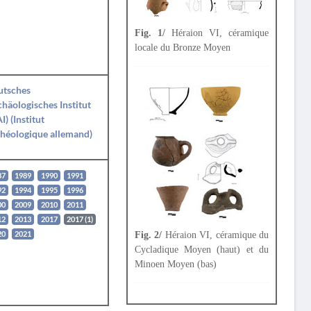
Fig. 1/
Héraion VI, céramique
locale du Bronze Moyen
utsches
häologisches Institut
I) (Institut
héologique allemand)
87
1989
1990
1991
92
1994
1995
1996
00
2009
2010
2011
12
2013
2017
2017 (1)
Fig. 2/
Héraion VI, céramique du
20
2021
Cycladique Moyen (haut) et du
Minoen Moyen (bas)