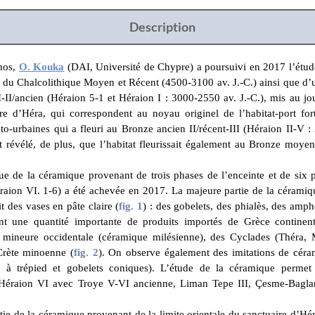
Description
mos,
O. Kouka
(DAI, Université de Chypre) a poursuivi en 2017 l’étude
at du Chalcolithique Moyen et Récent (4500-3100 av. J.-C.) ainsi que d’
-II/ancien (Héraion 5-1 et Héraion I : 3000-2550 av. J.-C.), mis au jo
re d’Héra, qui correspondent au noyau originel de l’habitat-port for
oto-urbaines qui a fleuri au Bronze ancien II/récent-III (Héraion II-V :
nt révélé, de plus, que l’habitat fleurissait également au Bronze moye
ue de la céramique provenant de trois phases de l’enceinte et de six p
ion VI. 1-6) a été achevée en 2017. La majeure partie de la céramique
t des vases en pâte claire (
fig. 1
) : des gobelets, des phialès, des amp
t une quantité importante de produits importés de Grèce continent
 mineure occidentale (céramique milésienne), des Cyclades (Théra, M
Crète minoenne (
fig. 2
). On observe également des imitations de cé
s à trépied et gobelets coniques). L’étude de la céramique permet 
Héraion VI avec Troye V-VI ancienne, Liman Tepe III, Çesme-Baglara
rtie de la céramique provenant de la limite orientale du sanctuaire d’Hér