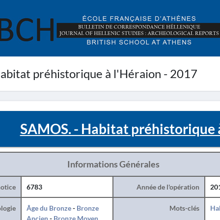
bitat préhistorique à l'Héraion - 2017
SAMOS. - Habitat préhistorique à
Informations Générales
otice
6783
Année de l'opération
20
logie
Âge du Bronze
-
Bronze
Mots-clés
Hab
Ancien
-
Bronze Moyen