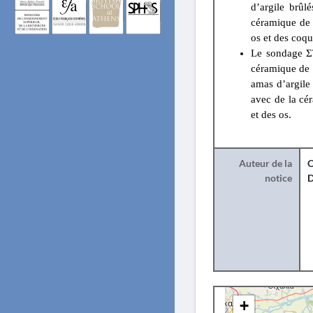
d’argile brûl
céramique de l
os et des coqu
Le sondage ΣΤ
céramique de p
amas d’argile
avec de la cé
et des os.
Auteur de la
O
notice
+