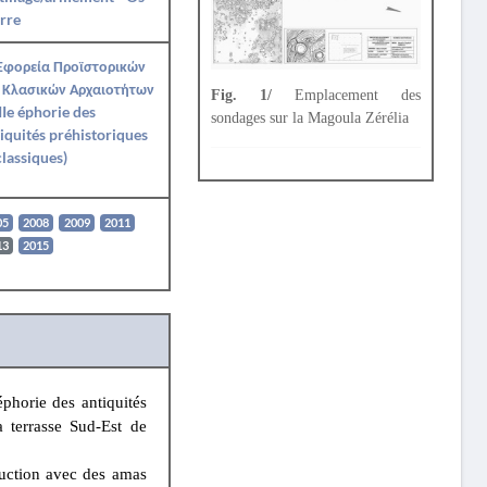
rre
 Εφορεία Προϊστορικών
 Κλασικών Αρχαιοτήτων
Fig. 1/
Emplacement des
IIe éphorie des
sondages sur la Magoula Zérélia
iquités préhistoriques
classiques)
05
2008
2009
2011
13
2015
phorie des antiquités
a terrasse Sud-Est de
uction avec des amas