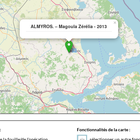
×
ALMYROS. – Magoula Zérélia - 2013
:
Fonctionnalités de la carte :
e la fouille/de l'opération
sélectionner un autre fon