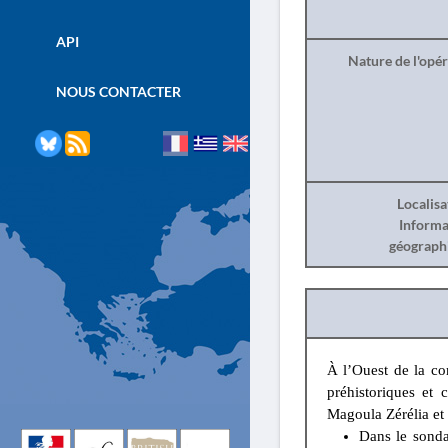
API
Nature de l'opé
NOUS CONTACTER
Localisa
Informa
géograph
À l’Ouest de la c
préhistoriques et 
Magoula Zérélia et
Dans le sonda