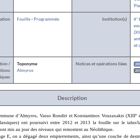
Pie
ration
Fouille
-
Programmée
Institution(s)
ΙΓ'
και
(XI
ant
et 
tion /
Toponyme
Notices et opérations liées
20
tions
Almyros
20
iques
Description
e
ommune d’Almyros, Vasso Rondiri et Konstantinos Vouzaxakis (XIII
é
classiques) ont poursuivi entre 2012 et 2013 la fouille sur le talus/l
 ont mis au jour des niveaux qui remontent au Néolithique.
ge E, on a dégagé deux empierrements, ainsi qu’une couche de destr