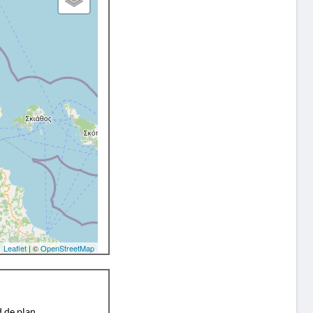
Leaflet
| ©
OpenStreetMap
d de plan