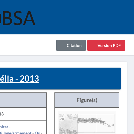
Citation
Version PDF
lia - 2013
Figure(s)
13
itat
-
tillage/armement
-
Os
-