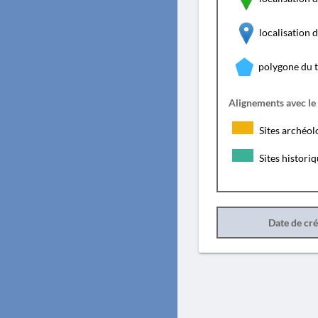
localisation
polygone du 
Alignements avec le
Sites archéol
Sites histori
Date de cr