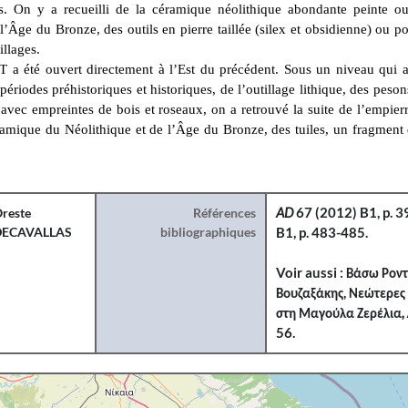
és. On y a recueilli de la céramique néolithique abondante peinte 
’Âge du Bronze, des outils en pierre taillée (silex et obsidienne) ou pol
illages.
 a été ouvert directement à l’Est du précédent. Sous un niveau qui 
ériodes préhistoriques et historiques, de l’outillage lithique, des peson
 avec empreintes de bois et roseaux, on a retrouvé la suite de l’empie
ramique du Néolithique et de l’Âge du Bronze, des tuiles, un fragment
reste
Références
AD
67 (2012) B1, p. 3
DECAVALLAS
bibliographiques
B1, p. 483-485.
Voir aussi : Βάσω Ρον
Βουζαξάκης, Νεώτερες
στη Μαγούλα Ζερέλια
,
56.