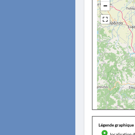
−
Légende graphique 
localisation d