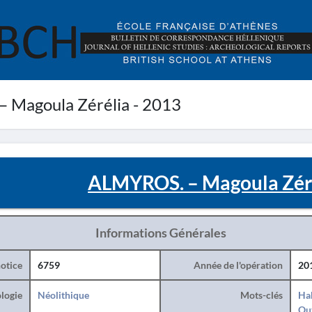
 Magoula Zérélia - 2013
ALMYROS. – Magoula Zéré
Informations Générales
otice
6759
Année de l'opération
20
logie
Néolithique
Mots-clés
Hab
Ou