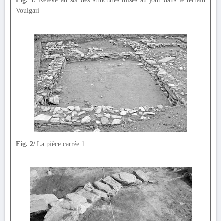
Fig. 1/
Relevé au sol des structures mises au jour dans le terrain
Voulgari
Fig. 2/
La pièce carrée 1