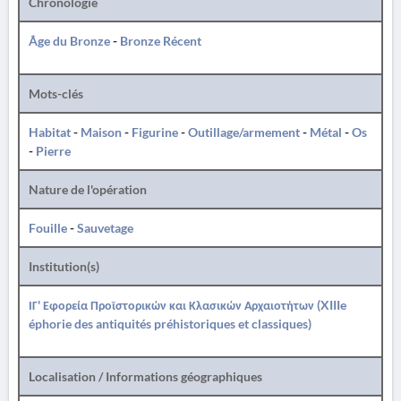
Chronologie
Âge du Bronze
-
Bronze Récent
Mots-clés
Habitat
-
Maison
-
Figurine
-
Outillage/armement
-
Métal
-
Os
-
Pierre
Nature de l'opération
Fouille
-
Sauvetage
Institution(s)
ΙΓ' Εφορεία Προϊστορικών και Κλασικών Αρχαιοτήτων (XIIIe
éphorie des antiquités préhistoriques et classiques)
Localisation / Informations géographiques