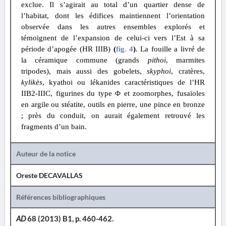
exclue. Il s’agirait au total d’un quartier dense de
l’habitat, dont les édifices maintiennent l’orientation
observée dans les autres ensembles explorés et
témoignent de l’expansion de celui-ci vers l’Est à sa
période d’apogée (HR IIIB)
(
fig. 4
)
. La fouille a livré de
la céramique commune (grands
pithoi
, marmites
tripodes), mais aussi des gobelets,
skyphoi
, cratères,
kylikès
, kyathoi ou lékanides caractéristiques de l’HR
IIB2-IIIC, figurines du type
Φ
et zoomorphes, fusaïoles
en argile ou stéatite, outils en pierre, une pince en bronze
; près du conduit, on aurait également retrouvé les
fragments d’un bain.
Auteur de la notice
Oreste DECAVALLAS
Références bibliographiques
AD
68 (2013) B1, p. 460-462.