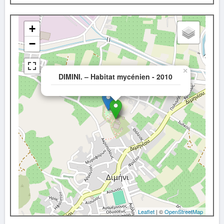
+
−
×
DIMINI. – Habitat mycénien - 2010
Leaflet
| ©
OpenStreetMap