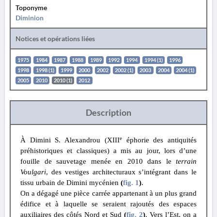
Toponyme
Diminion
Notices et opérations liées
1975
1984
1987
1988
1989
1992
1994
1994 (1)
1996
1998
1998 (1)
1999
2000
2002
2002 (1)
2003
2004
2004 (1)
2005
2010
2010 (1)
2012
Description
e
À Dimini S. Alexandrou (XIII
éphorie des antiquités
préhistoriques et classiques) a mis au jour, lors d’une
fouille de sauvetage menée en 2010 dans le
terrain
Voulgari
, des vestiges architecturaux s’intégrant dans le
tissu urbain de Dimini mycénien
(
fig. 1
)
.
On a dégagé une pièce carrée appartenant à un plus grand
édifice et à laquelle se seraient rajoutés des espaces
auxiliaires des côtés Nord et Sud
(
fig. 2
)
. Vers l’Est, on a