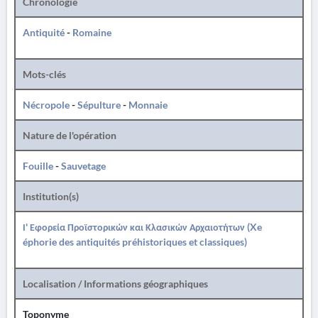
Chronologie
Antiquité
-
Romaine
Mots-clés
Nécropole
-
Sépulture
-
Monnaie
Nature de l'opération
Fouille
-
Sauvetage
Institution(s)
Ι' Εφορεία Προϊστορικών και Κλασικών Αρχαιοτήτων (Xe
éphorie des antiquités préhistoriques et classiques)
Localisation / Informations géographiques
Toponyme