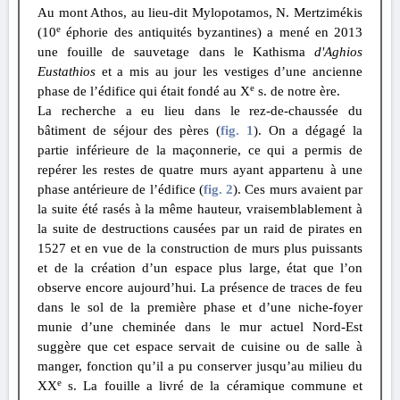
Au mont Athos, au lieu-dit Mylopotamos, N. Mertzimékis
e
(10
éphorie des antiquités byzantines) a mené en 2013
une fouille de sauvetage dans le Kathisma
d'Aghios
Eustathios
et a mis au jour les vestiges d’une ancienne
e
phase de l’édifice qui était fondé au X
s. de notre ère.
La recherche a eu lieu dans le rez-de-chaussée du
bâtiment de séjour des pères
(
fig. 1
)
. On a dégagé la
partie inférieure de la maçonnerie, ce qui a permis de
repérer les restes de quatre murs ayant appartenu à une
phase antérieure de l’édifice
(
fig. 2
)
. Ces murs avaient par
la suite été rasés à la même hauteur, vraisemblablement à
la suite de destructions causées par un raid de pirates en
1527 et en vue de la construction de murs plus puissants
et de la création d’un espace plus large, état que l’on
observe encore aujourd’hui. La présence de traces de feu
dans le sol de la première phase et d’une niche-foyer
munie d’une cheminée dans le mur actuel Nord-Est
suggère que cet espace servait de cuisine ou de salle à
manger, fonction qu’il a pu conserver jusqu’au milieu du
e
XX
s. La fouille a livré de la céramique commune et