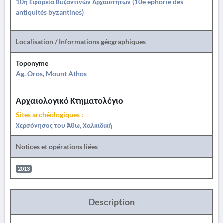
10η Εφορεία Βυζαντινών Αρχαιοτήτων (10e éphorie des
antiquités byzantines)
Localisation / Informations géographiques
Toponyme
Ag. Oros, Mount Athos
Αρχαιολογικό Κτηματολόγιο
Sites archéologiques :
Χερσόνησος του Άθω, Χαλκιδική
Notices et opérations liées
2013
Description