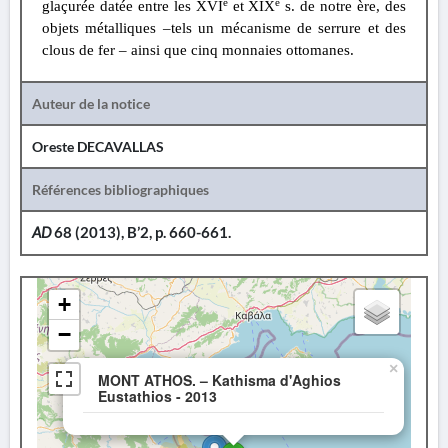
e
e
glaçurée datée entre les XVI
et XIX
s. de notre ère, des
objets métalliques –tels un mécanisme de serrure et des
clous de fer – ainsi que cinq monnaies ottomanes.
Auteur de la notice
Oreste DECAVALLAS
Références bibliographiques
AD
68 (2013), B’2, p. 660-661.
+
−
×
MONT ATHOS. – Kathisma d'Aghios
Eustathios - 2013