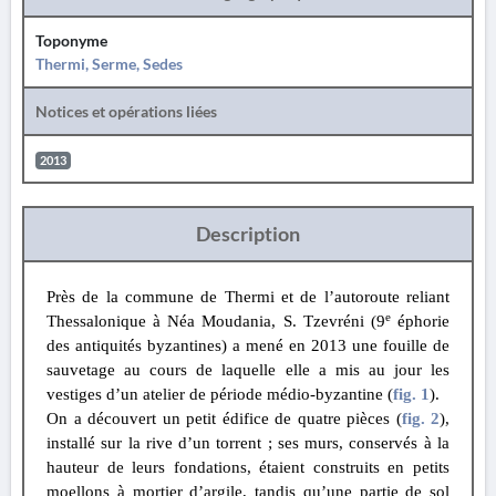
Toponyme
Thermi, Serme, Sedes
Notices et opérations liées
2013
Description
Près de la commune de Thermi et de l’autoroute reliant
e
Thessalonique à Néa Moudania, S. Tzevréni (9
éphorie
des antiquités byzantines) a mené en 2013 une fouille de
sauvetage au cours de laquelle elle a mis au jour les
vestiges d’un atelier de période médio-byzantine (
fig. 1
).
On a découvert un petit édifice de quatre pièces (
fig. 2
),
installé sur la rive d’un torrent ; ses murs, conservés à la
hauteur de leurs fondations, étaient construits en petits
moellons à mortier d’argile, tandis qu’une partie de sol