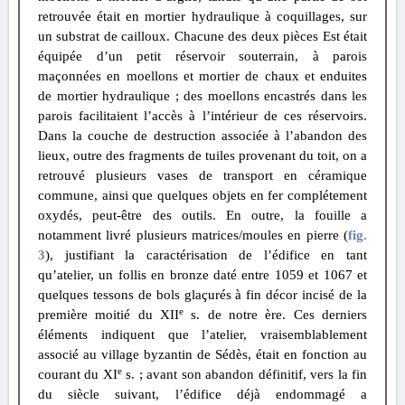
retrouvée était en mortier hydraulique à coquillages, sur
un substrat de cailloux. Chacune des deux pièces Est était
équipée d’un petit réservoir souterrain, à parois
maçonnées en moellons et mortier de chaux et enduites
de mortier hydraulique ; des moellons encastrés dans les
parois facilitaient l’accès à l’intérieur de ces réservoirs.
Dans la couche de destruction associée à l’abandon des
lieux, outre des fragments de tuiles provenant du toit, on a
retrouvé plusieurs vases de transport en céramique
commune, ainsi que quelques objets en fer complétement
oxydés, peut-être des outils. En outre, la fouille a
notamment livré plusieurs matrices/moules en pierre (
fig.
3
), justifiant la caractérisation de l’édifice en tant
qu’atelier, un follis en bronze daté entre 1059 et 1067 et
quelques tessons de bols glaçurés à fin décor incisé de la
e
première moitié du XII
s. de notre ère. Ces derniers
éléments indiquent que l’atelier, vraisemblablement
associé au village byzantin de Sédès, était en fonction au
e
courant du XI
s. ; avant son abandon définitif, vers la fin
du siècle suivant, l’édifice déjà endommagé a