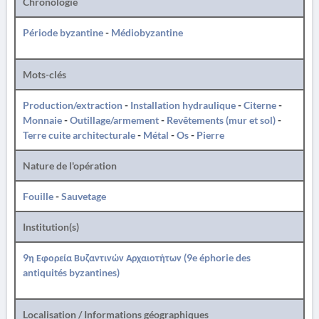
Chronologie
Période byzantine
-
Médiobyzantine
Mots-clés
Production/extraction
-
Installation hydraulique
-
Citerne
-
Monnaie
-
Outillage/armement
-
Revêtements (mur et sol)
-
Terre cuite architecturale
-
Métal
-
Os
-
Pierre
Nature de l'opération
Fouille
-
Sauvetage
Institution(s)
9η Εφορεία Βυζαντινών Αρχαιοτήτων (9e éphorie des
antiquités byzantines)
Localisation / Informations géographiques