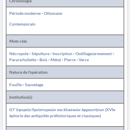
Chronologie
Période moderne
-
Ottomane
Contemporain
Mots-clés
Nécropole
-
Sépulture
-
Inscription
-
Outillage/armement
-
Parure/toilette
-
Bois
-
Métal
-
Pierre
-
Verre
Nature de l'opération
Fouille
-
Sauvetage
Institution(s)
ΙΣΤ' Εφορεία Προϊστορικών και Κλασικών Αρχαιοτήτων (XVIe
éphorie des antiquités préhistoriques et classiques)