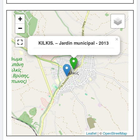
+
−
×
KILKIS. – Jardin municipal - 2013
Leaflet
| ©
OpenStreetMap