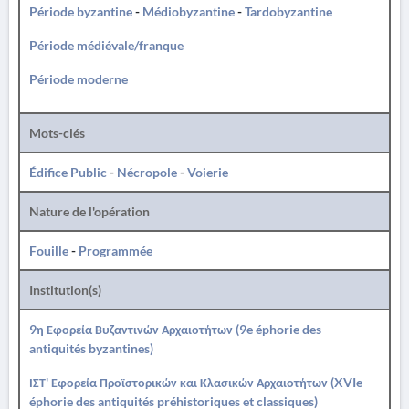
Période byzantine
-
Médiobyzantine
-
Tardobyzantine
Période médiévale/franque
Période moderne
Mots-clés
Édifice Public
-
Nécropole
-
Voierie
Nature de l'opération
Fouille
-
Programmée
Institution(s)
9η Εφορεία Βυζαντινών Αρχαιοτήτων (9e éphorie des
antiquités byzantines)
ΙΣΤ' Εφορεία Προϊστορικών και Κλασικών Αρχαιοτήτων (XVIe
éphorie des antiquités préhistoriques et classiques)