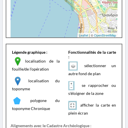
Leaflet
| ©
OpenStreetMap
Légende graphique :
Fonctionnalités de la carte
:
localisation de la
sélectionner un
fouille/de l'opération
autre fond de plan
localisation du
se rapprocher ou
toponyme
s'éloigner de la zone
polygone du
afficher la carte en
toponyme Chronique
plein écran
Alignements avec le Cadastre Archéologique :