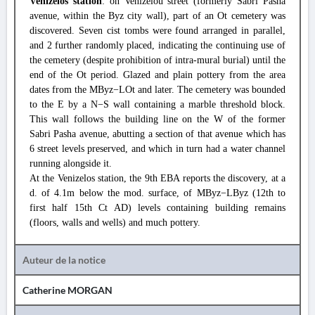
Venizelos station
: on Venizelou street (formerly Sabri Pasha
avenue, within the Byz city wall), part of an Ot cemetery was
discovered. Seven cist tombs were found arranged in parallel,
and 2 further randomly placed, indicating the continuing use of
the cemetery (despite prohibition of intra-mural burial) until the
end of the Ot period. Glazed and plain pottery from the area
dates from the MByz−LOt and later. The cemetery was bounded
to the E by a N−S wall containing a marble threshold block.
This wall follows the building line on the W of the former
Sabri Pasha avenue, abutting a section of that avenue which has
6 street levels preserved, and which in turn had a water channel
running alongside it.
At the Venizelos station, the 9th EBA reports the discovery, at a
d. of 4.1m below the mod. surface, of MByz−LByz (12th to
first half 15th Ct AD) levels containing building remains
(floors, walls and wells) and much pottery.
Auteur de la notice
Catherine MORGAN