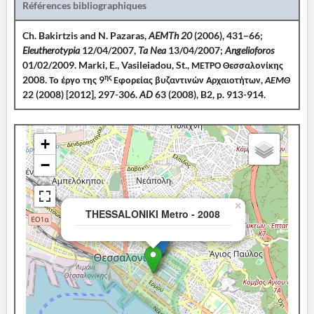
Références bibliographiques
Ch. Bakirtzis and N. Pazaras,
AEMTh 20
(2006), 431−66;
Eleutherotypia
12/04/2007,
Ta Nea
13/04/2007;
Angelioforos
01/02/2009. Marki, E., Vasileiadou, St., ΜΕΤΡΟ Θεσσαλονίκης
ης
2008. Το έργο της 9
Εφορείας βυζαντινών Αρχαιοτήτων,
ΑΕΜΘ
22 (2008) [2012], 297-306.
AD
63 (2008), B2, p. 913-914.
+
−
×
THESSALONIKI Metro - 2008