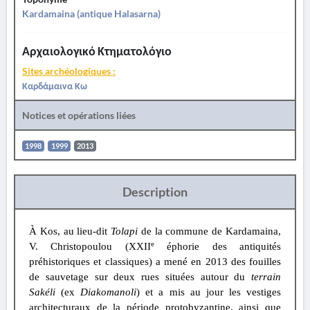
Kardamaina (antique Halasarna)
Αρχαιολογικό Κτηματολόγιο
Sites archéologiques :
Καρδάμαινα Κω
Notices et opérations liées
1998
1999
2013
Description
À Kos, au lieu-dit
Tolapi
de la commune de Kardamaina,
e
V. Christopoulou (XXII
éphorie des antiquités
préhistoriques et classiques) a mené en 2013 des fouilles
de sauvetage sur deux rues situées autour du
terrain
Sakéli
(ex
Diakomanoli
) et a mis au jour les vestiges
architecturaux de la période protobyzantine, ainsi que