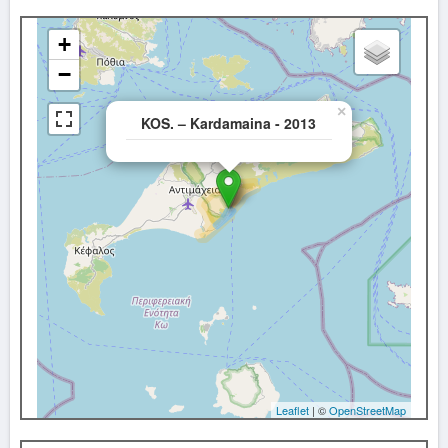
+
−
×
KOS. – Kardamaina - 2013
Leaflet
| ©
OpenStreetMap