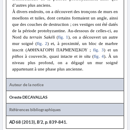
d’autres plus anciens.
À divers endroits, on a découvert des tronçons de murs en
moellons et tuiles, dont certains formaient un angle, ainsi
que des couches de destruction ; ces vestiges ont été datés
de la période protobyzantine. Au-dessous de celles-ci, au
Nord du
terrain Sakéli
(
fig. 1
)
, on a découvert un autre
mur soigné
(
fig. 2
)
et, à proximité, un bloc de marbre
inscrit (ΑΘΗΝΑΓΟΡΗ ΠΑΡΜΕΝΙΣΚΟΥ ;
fig. 3
) et un
pithos
à couvercle, quasi intacte et
in situ
(
fig. 4
)
. À un
niveau plus profond, on a dégagé un mur soigné
appartenant à une phase plus ancienne.
Auteur de la notice
Oreste DECAVALLAS
Références bibliographiques
AD
68 (2013), B’2, p. 839-841.