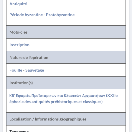
Antiquité
Période byzantine
-
Protobyzantine
Mots-clés
Inscription
Nature de l'opération
Fouille
-
Sauvetage
Institution(s)
ΚΒ' Εφορεία Προϊστορικών και Κλασικών Αρχαιοτήτων (XXIIe
éphorie des antiquités préhistoriques et classiques)
Localisation / Informations géographiques
Toponyme