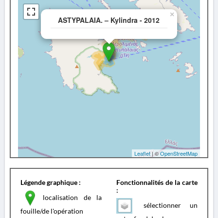
×
ASTYPALAIA. – Kylindra - 2012
Leaflet
| ©
OpenStreetMap
Légende graphique :
Fonctionnalités de la carte
:
localisation de la
sélectionner un
fouille/de l'opération