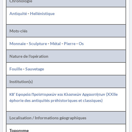
Chronologie
Antiquité
-
Hellénistique
Mots-clés
Monnaie
-
Sculpture
-
Métal
-
Pierre
-
Os
Nature de l'opération
Fouille
-
Sauvetage
Institution(s)
ΚΒ' Εφορεία Προϊστορικών και Κλασικών Αρχαιοτήτων (XXIIe
éphorie des antiquités préhistoriques et classiques)
Localisation / Informations géographiques
Toponyme