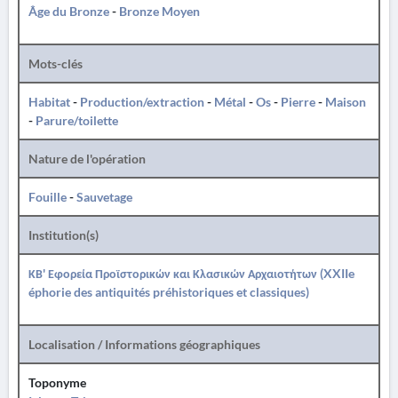
Âge du Bronze
-
Bronze Moyen
Mots-clés
Habitat
-
Production/extraction
-
Métal
-
Os
-
Pierre
-
Maison
-
Parure/toilette
Nature de l'opération
Fouille
-
Sauvetage
Institution(s)
ΚΒ' Εφορεία Προϊστορικών και Κλασικών Αρχαιοτήτων (XXIIe
éphorie des antiquités préhistoriques et classiques)
Localisation / Informations géographiques
Toponyme