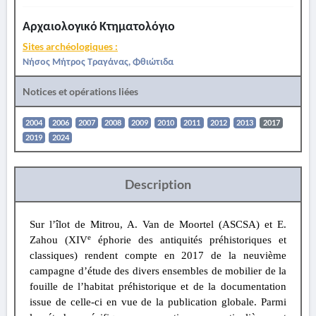
Αρχαιολογικό Κτηματολόγιο
Sites archéologiques :
Νήσος Μήτρος Τραγάνας, Φθιώτιδα
Notices et opérations liées
2004
2006
2007
2008
2009
2010
2011
2012
2013
2017
2019
2024
Description
Sur l’îlot de Mitrou, A. Van de Moortel (ASCSA) et E.
e
Zahou (XIV
éphorie des antiquités préhistoriques et
classiques) rendent compte en 2017 de la neuvième
campagne d’étude des divers ensembles de mobilier de la
fouille de l’habitat préhistorique et de la documentation
issue de celle-ci en vue de la publication globale. Parmi