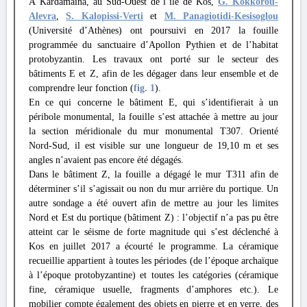
À Kardamaina, au Sud-Ouest de l’île de Kos,
G. Kokkorou-
Alevra
,
S. Kalopissi-Verti
et
M. Panagiotidi-Kesisoglou
(Université d’Athènes) ont poursuivi en 2017 la fouille
programmée du sanctuaire d’Apollon Pythien et de l’habitat
protobyzantin. Les travaux ont porté sur le secteur des
bâtiments E et Z, afin de les dégager dans leur ensemble et de
comprendre leur fonction (
fig. 1
).
En ce qui concerne le bâtiment E, qui s’identifierait à un
péribole monumental, la fouille s’est attachée à mettre au jour
la section méridionale du mur monumental T307. Orienté
Nord-Sud, il est visible sur une longueur de 19,10 m et ses
angles n’avaient pas encore été dégagés.
Dans le bâtiment Z, la fouille a dégagé le mur T311 afin de
déterminer s’il s’agissait ou non du mur arrière du portique. Un
autre sondage a été ouvert afin de mettre au jour les limites
Nord et Est du portique (bâtiment Z) : l’objectif n’a pas pu être
atteint car le séisme de forte magnitude qui s’est déclenché à
Kos en juillet 2017 a écourté le programme. La céramique
recueillie appartient à toutes les périodes (de l’époque archaïque
à l’époque protobyzantine) et toutes les catégories (céramique
fine, céramique usuelle, fragments d’amphores etc.). Le
mobilier compte également des objets en pierre et en verre, des