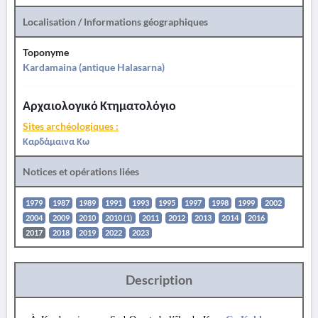
Localisation / Informations géographiques
Toponyme
Kardamaina (antique Halasarna)
Αρχαιολογικό Κτηματολόγιο
Sites archéologiques :
Καρδάμαινα Κω
Notices et opérations liées
1979
1987
1989
1991
1993
1995
1997
1998
1999
2002
2004
2009
2010
2010 (1)
2011
2012
2013
2014
2016
2017
2018
2019
2022
2023
Description