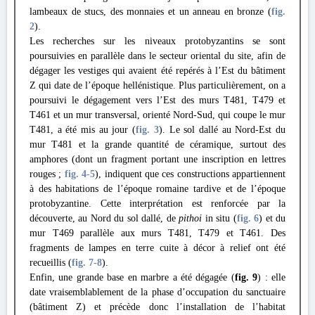
lambeaux de stucs, des monnaies et un anneau en bronze (
fig.
2
).
Les recherches sur les niveaux protobyzantins se sont
poursuivies en parallèle dans le secteur oriental du site, afin de
dégager les vestiges qui avaient été repérés à l’Est du bâtiment
Z qui date de l’époque hellénistique. Plus particulièrement, on a
poursuivi le dégagement vers l’Est des murs T481, T479 et
T461 et un mur transversal, orienté Nord-Sud, qui coupe le mur
T481, a été mis au jour (
fig. 3
). Le sol dallé au Nord-Est du
mur T481 et la grande quantité de céramique, surtout des
amphores (dont un fragment portant une inscription en lettres
rouges ;
fig. 4
-5
), indiquent que ces constructions appartiennent
à des habitations de l’époque romaine tardive et de l’époque
protobyzantine. Cette interprétation est renforcée par la
découverte, au Nord du sol dallé, de
pithoi
in situ (
fig. 6
) et du
mur T469 parallèle aux murs T481, T479 et T461. Des
fragments de lampes en terre cuite à décor à relief ont été
recueillis (
fig. 7
-8
).
Enfin, une grande base en marbre a été dégagée (
fig. 9
) : elle
date vraisemblablement de la phase d’occupation du sanctuaire
(bâtiment Z) et précède donc l’installation de l’habitat