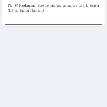
Fig. 8/
Kardamaina, base honorifique en marbre dans le secteur
Π18, au Sud du bâtiment Z.
AVERTISSEMENT
La Chronique des fouilles en ligne ne constitue en aucun cas une publication des
découvertes qui y sont signalées. L'EfA et la BSA ne peuvent délivrer de copie des