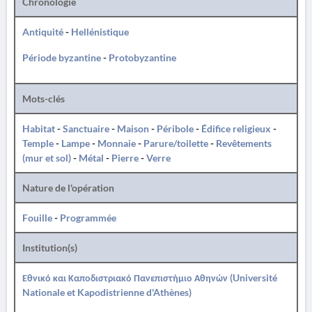
Chronologie
Antiquité
-
Hellénistique
Période byzantine
-
Protobyzantine
Mots-clés
Habitat
-
Sanctuaire
-
Maison
-
Péribole
-
Édifice religieux
-
Temple
-
Lampe
-
Monnaie
-
Parure/toilette
-
Revêtements
(mur et sol)
-
Métal
-
Pierre
-
Verre
Nature de l'opération
Fouille
-
Programmée
Institution(s)
Εθνικό και Καποδιστριακό Πανεπιστήμιο Αθηνών (Université
Nationale et Kapodistrienne d'Athènes)