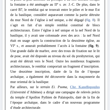
e
la fontaine a été aménagée au II
s. av. J.-C. De plus, dans le
carré B7, le remblai qui se trouvait entre le pilier et le mur Est
de la basilique, considéré auparavant comme la partie détruite
du mur Nord de l’église à nef unique, a été dégagé (
fig. 8
). Il
s’agit en fait d’un simple remblai constitué de blocs
architecturaux. Entre l’église à nef unique et la nef Nord de la
basilique, il y avait une colonnade avec des arcs : la nef Nord
était en usage après la construction de la deuxième église, au
e
VI
s., et assurait probablement l’accès à la fontaine (
fig. 9
).
Une grande dalle de marbre, avec des trous de fixation sur le lit
de pose, avait été disposée au niveau du sol du presbyterion, qui
avait été détruit vers le Nord. Outre les nombreux fragments
architecturaux, le remblai comportait un fragment d’inscription.
Une deuxième inscription, datée de la fin de l’époque
archaïque, a également été découverte dans la maçonnerie du
mur oriental de la basilique.
Par ailleurs, sur le
terrain Ei. Psoma
,
Chr. Kanellopoulos
(Université d’Athènes) a dirigé une campagne de relevés précis
du temple d’Apollon Pythien de Palaiopolis, daté de la fin de
l’époque archaïque, dans le cadre d’un nouveau programme
d’étude architecturale.