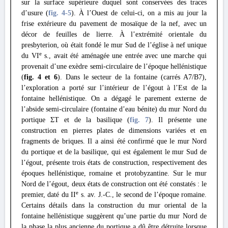
sur la surface supérieure duquel sont conservées des traces
d’usure (
fig. 4
-5
). À l’Ouest de celui-ci, on a mis au jour la
frise extérieure du pavement de mosaïque de la nef, avec un
décor de feuilles de lierre. À l’extrémité orientale du
presbyterion, où était fondé le mur Sud de l’église à nef unique
e
du VI
s., avait été aménagée une entrée avec une marche qui
provenait d’une exèdre semi-circulaire de l’époque hellénistique
(
fig. 4 et 6
). Dans le secteur de la fontaine (carrés A7/B7),
l’exploration a porté sur l’intérieur de l’égout à l’Est de la
fontaine hellénistique. On a dégagé le parement externe de
l’abside semi-circulaire (fontaine d’eau bénite) du mur Nord du
portique ΣΤ et de la basilique (
fig. 7
). Il présente une
construction en pierres plates de dimensions variées et en
fragments de briques. Il a ainsi été confirmé que le mur Nord
du portique et de la basilique, qui est également le mur Sud de
l’égout, présente trois états de construction, respectivement des
époques hellénistique, romaine et protobyzantine. Sur le mur
Nord de l’égout, deux états de construction ont été constatés : le
e
premier, daté du II
s. av. J.-C., le second de l’époque romaine.
Certains détails dans la construction du mur oriental de la
fontaine hellénistique suggèrent qu’une partie du mur Nord de
la phase la plus ancienne du portique a dû être détruite lorsque