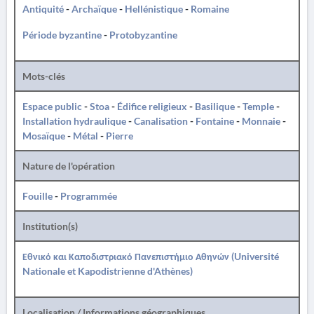
Antiquité
-
Archaïque
-
Hellénistique
-
Romaine
Période byzantine
-
Protobyzantine
Mots-clés
Espace public
-
Stoa
-
Édifice religieux
-
Basilique
-
Temple
-
Installation hydraulique
-
Canalisation
-
Fontaine
-
Monnaie
-
Mosaïque
-
Métal
-
Pierre
Nature de l'opération
Fouille
-
Programmée
Institution(s)
Εθνικό και Καποδιστριακό Πανεπιστήμιο Αθηνών (Université
Nationale et Kapodistrienne d'Athènes)
Localisation / Informations géographiques