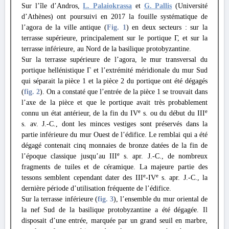
Sur l’île d’Andros,
L. Palaiokrassa
et
G. Pallis
(Université
d’Athènes) ont poursuivi en 2017 la fouille systématique de
l’agora de la ville antique (
Fig. 1
) en deux secteurs : sur la
terrasse supérieure, principalement sur le portique Γ, et sur la
terrasse inférieure, au Nord de la basilique protobyzantine.
Sur la terrasse supérieure de l’agora, le mur transversal du
portique hellénistique Γ et l’extrémité méridionale du mur Sud
qui séparait la pièce 1 et la pièce 2 du portique ont été dégagés
(
fig. 2
). On a constaté que l’entrée de la pièce 1 se trouvait dans
l’axe de la pièce et que le portique avait très probablement
e
e
connu un état antérieur, de la fin du IV
s. ou du début du III
s. av. J.-C., dont les minces vestiges sont préservés dans la
partie inférieure du mur Ouest de l’édifice. Le remblai qui a été
dégagé contenait cinq monnaies de bronze datées de la fin de
e
l’époque classique jusqu’au III
s. apr. J.-C., de nombreux
fragments de tuiles et de céramique. La majeure partie des
e
e
tessons semblent cependant dater des III
-IV
s. apr. J.-C., la
dernière période d’utilisation fréquente de l’édifice.
Sur la terrasse inférieure (
fig. 3
), l’ensemble du mur oriental de
la nef Sud de la basilique protobyzantine a été dégagée. Il
disposait d’une entrée, marquée par un grand seuil en marbre,