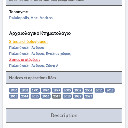
Toponyme
Palaiopolis, Anc. Andros
Αρχαιολογικό Κτηματολόγιο
Sites archéologiques :
Παλαιόπολη Άνδρου
Παλαιόπολη Άνδρου, Ενάλιος χώρος
Zones protégées :
Παλαιόπολη Άνδρου, Ζώνη Α
Notices et opérations liées
1986
1988
1991
1996
1999
2000
2002
2004
2011
2012
2013
2014
2015
2016
2017
2018
2022
2023
Description