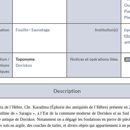
Ou
Par
Pie
ration
Fouille
-
Sauvetage
Institution(s)
Εφ
Έβρ
ant
tion /
Toponyme
Notices et opérations liées
20
tions
Doriskos
iques
Description
ta de l’Hèbre, Chr. Karadima (Éphorie des antiquités de l’Hèbre) présente en 2
 colline de « Saragia », à l’Est de la commune moderne de Doriskos et au Sud 
lle antique de Doriskos. Notamment on a dégagé les fondations en pierre de pièce
es sols en argile, des couches de tuiles, et divers objets qui appartiennent à un pe