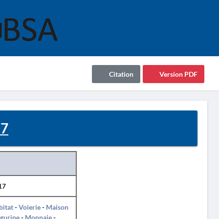
Citation
Version PDF
17
17
itat
-
Voierie
-
Maison
igurine
-
Monnaie
-