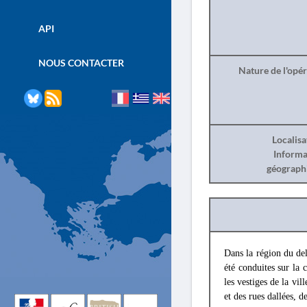
API
NOUS CONTACTER
Nature de l'opé
Localisa
Informa
géograph
Dans la région du del
été conduites sur la
les vestiges de la vi
et des rues dallées, d