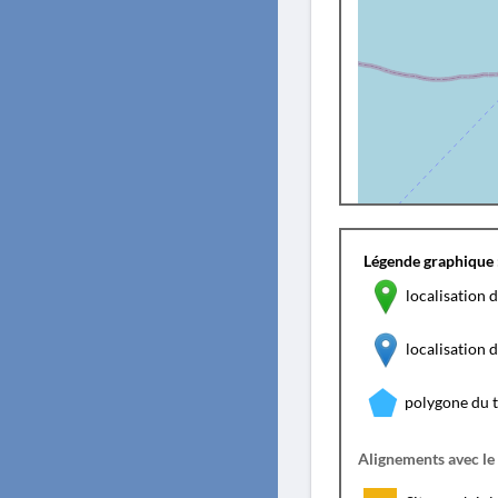
Légende graphique 
localisation d
localisation
polygone du 
Alignements avec le