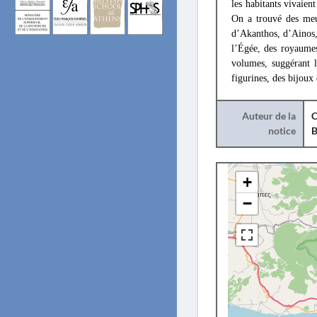
les habitants vivaien
On a trouvé des meu
d’Akanthos, d’Ainos,
l’Égée, des royaume
volumes, suggérant l
figurines, des bijoux
Auteur de la
C
notice
B
+
−