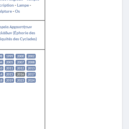
cription
-
Lampe
-
ulpture
-
Os
ορεία Αρχαιοτήτων
κλάδων (Éphorie des
iquités des Cyclades)
98
1999
2000
2002
04
2005
2007
2008
10
2011
2012
2013
14
2015
2016
2017
18
2019
2023
2024