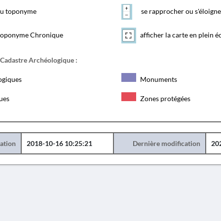
 du toponyme
se rapprocher ou s'éloigne
toponyme Chronique
afficher la carte en plein é
 Cadastre Archéologique :
ogiques
Monuments
ques
Zones protégées
éation
2018-10-16 10:25:21
Dernière modification
20