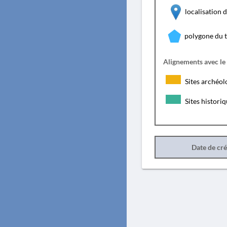
localisation
polygone du 
Alignements avec le
Sites archéol
Sites histori
Date de cr