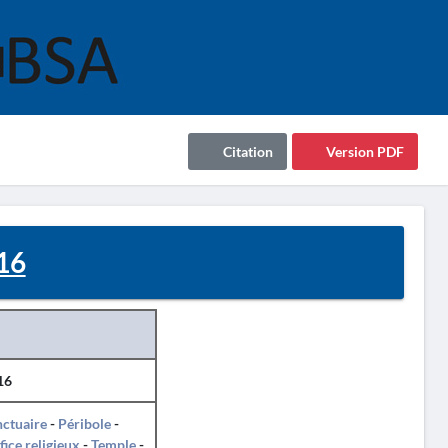
Citation
Version PDF
16
16
ctuaire
-
Péribole
-
fice religieux
-
Temple
-