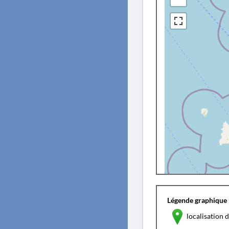
Légende graphique 
localisation d