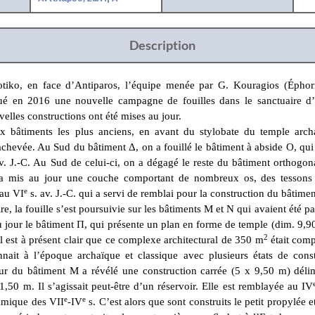
Description
otiko, en face d’Antiparos, l’équipe menée par G. Kouragios (Éphor
tué en 2016 une nouvelle campagne de fouilles dans le sanctuaire d
velles constructions ont été mises au jour.
ux bâtiments les plus anciens, en avant du stylobate du temple arch
achevée. Au Sud du bâtiment Δ, on a fouillé le bâtiment à abside O, qui 
v. J.-C. Au Sud de celui-ci, on a dégagé le reste du bâtiment orthogo
 a mis au jour une couche comportant de nombreux os, des tessons
e
au VI
s. av. J.-C. qui a servi de remblai pour la construction du bâtime
e, la fouille s’est poursuivie sur les bâtiments M et N qui avaient été pa
 jour le bâtiment Π, qui présente un plan en forme de temple (dim. 9,90
2
 Il est à présent clair que ce complexe architectural de 350 m
était comp
nait à l’époque archaïque et classique avec plusieurs états de const
cour du bâtiment M a révélé une construction carrée (5 x 9,50 m) déli
1,50 m. Il s’agissait peut-être d’un réservoir. Elle est remblayée au IV
e
e
ramique des VII
-IV
s. C’est alors que sont construits le petit propylée 