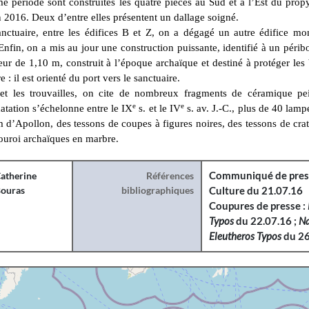
 période sont construites les quatre pièces au Sud et à l’Est du propy
 2016. Deux d’entre elles présentent un dallage soigné.
anctuaire, entre les édifices B et Z, on a dégagé un autre édifice m
 Enfin, on a mis au jour une construction puissante, identifié à un péri
eur de 1,10 m, construit à l’époque archaïque et destiné à protéger le
 : il est orienté du port vers le sanctuaire.
 et les trouvailles, on cite de nombreux fragments de céramique pe
e
e
tation s’échelonne entre le IX
s. et le IV
s. av. J.-C., plus de 40 lamp
m d’Apollon, des tessons de coupes à figures noires, des tessons de crat
ouroi archaïques en marbre.
atherine
Références
Communiqué de press
ouras
bibliographiques
Culture du 21.07.16
Coupures de presse :
Typos
du 22.07.16 ;
Na
Eleutheros Typos
du 26