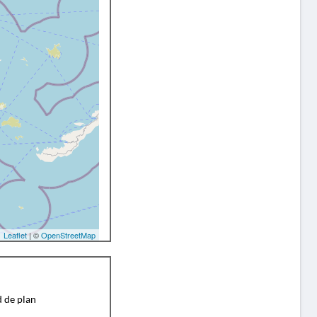
Leaflet
| ©
OpenStreetMap
d de plan