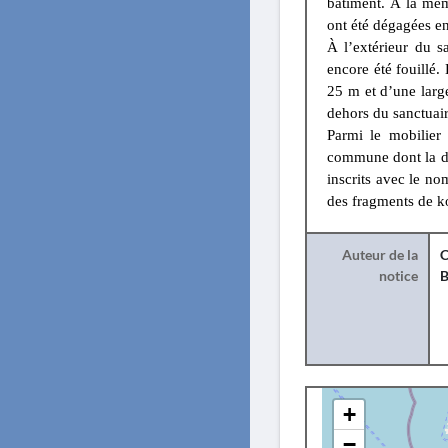
bâtiment. À la même
ont été dégagées en
À l’extérieur du s
encore été fouillé.
25 m et d’une larg
dehors du sanctuaire
Parmi le mobilier
commune dont la da
inscrits avec le no
des fragments de k
Auteur de la
C
notice
B
+
−