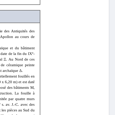
ie des Antiquités des
’Apollon au cours de
aïque et du bâtiment
e
date de la fin du IX
-
nal Ξ. Au Nord de ces
 de céramique peinte
nt archaïque Δ.
rtiellement fouillés en
 x 6,20 m) et est daté
osé des bâtiments M,
ruction. La fouille à
mitée par quatre murs
e
s. av. J.-C. avec des
et les pièces au Sud du