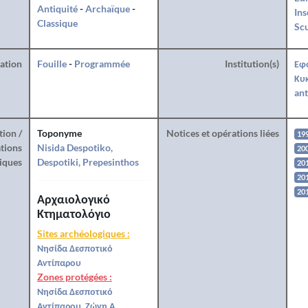
Antiquité
-
Archaïque
-
Ins
Classique
Sc
ration
Fouille
-
Programmée
Institution(s)
Εφ
Κυ
ant
tion /
Toponyme
Notices et opérations liées
19
tions
Nisida Despotiko,
20
iques
Despotiki, Prepesinthos
20
20
20
Αρχαιολογικό
Κτηματολόγιο
Sites archéologiques :
Νησίδα Δεσποτικό
Αντίπαρου
Zones protégées :
Νησίδα Δεσποτικό
Αντίπαρου, Ζώνη Α