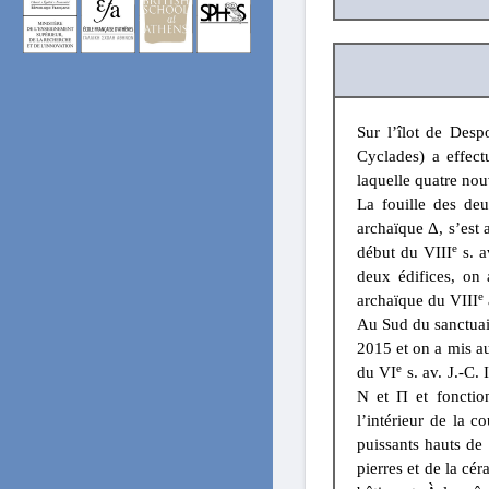
Sur l’îlot de Desp
Cyclades) a effec
laquelle quatre nou
La fouille des de
archaïque Δ, s’est 
e
début du VIII
s. a
deux édifices, on
e
archaïque du VIII
Au Sud du sanctuair
2015 et on a mis au
e
du VI
s. av. J.-C.
N et Π et fonction
l’intérieur de la 
puissants hauts de 
pierres et de la cé