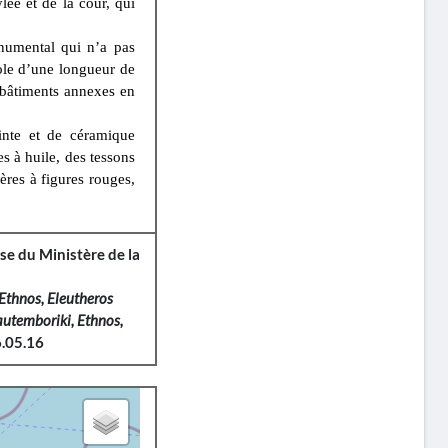
lée et de la cour, qui
onumental qui n’a pas
bole d’une longueur de
s bâtiments annexes en
inte et de céramique
es à huile, des tessons
ères à figures rouges,
e du Ministère de la
Ethnos, Eleutheros
utemboriki, Ethnos,
.05.16