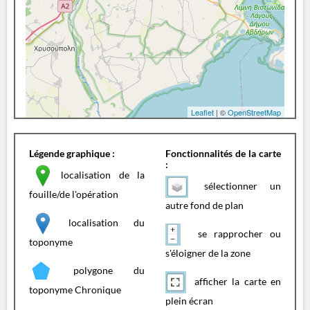
Leaflet
| ©
OpenStreetMap
Légende graphique :
Fonctionnalités de la carte
:
localisation de la
sélectionner un
fouille/de l'opération
autre fond de plan
localisation du
se rapprocher ou
toponyme
s'éloigner de la zone
polygone du
afficher la carte en
toponyme Chronique
plein écran