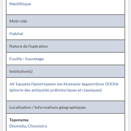
Néolithique
Mots-clés
Habitat
Nature de l'opération
Fouille
-
Sauvetage
Institution(s)
ΛΑ' Εφορεία Προϊστορικών και Κλασικών Αρχαιοτήτων (XXXIe
éphorie des antiquités préhistoriques et classiques)
Localisation / Informations géographiques
Toponyme
Diomidia, Chionistra