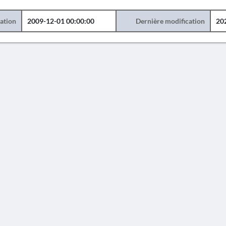
éation
2009-12-01 00:00:00
Dernière modification
20
AVERTISSEMENT