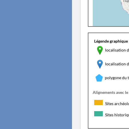
Légende graphique 
localisation d
localisation
polygone du 
Alignements avec le
Sites archéol
Sites histori