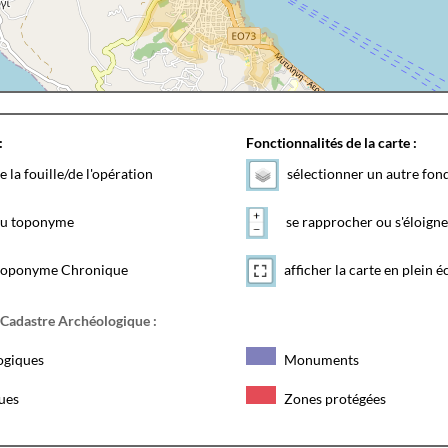
:
Fonctionnalités de la carte :
e la fouille/de l'opération
sélectionner un autre fon
 du toponyme
se rapprocher ou s'éloigne
toponyme Chronique
afficher la carte en plein é
 Cadastre Archéologique :
ogiques
Monuments
ques
Zones protégées