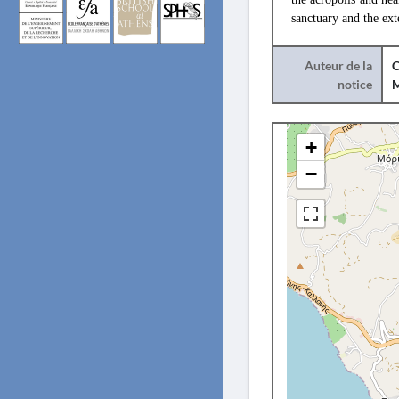
sanctuary and the ext
Auteur de la
C
notice
+
−