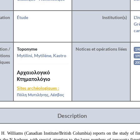
ration
Étude
Institution(s)
L'I
Grè
can
tion /
Toponyme
Notices et opérations liées
19
tions
Mytilini, Mytilène, Kastro
19
iques
20
Αρχαιολογικό
Κτηματολόγιο
Sites archéologiques :
Πόλη Μυτιλήνης, Λέσβος
Description
. H. Williams (Canadian Institute/British Columbia) reports on the study of f
r the N harbour, with special attention to the large numbers of terracotta figu