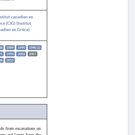
nstitut canadien en
ce (CIG) (Institut
adien en Grèce)
88
1989
1990
1990 (1)
91
1994
2002
2007
08
2015
inds from excavations on
rines and lamps from the