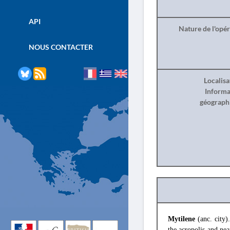
API
Nature de l'opé
NOUS CONTACTER
Localisa
Informa
géograph
Mytilene
(anc. city)
the acropolis and nea