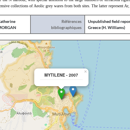
ensive collections of Aeolic grey wares from both sites. The latter represent Ar,
atherine
Références
Unpublished field repor
MORGAN
bibliographiques
Greece (H. Williams)
×
MYTILENE - 2007