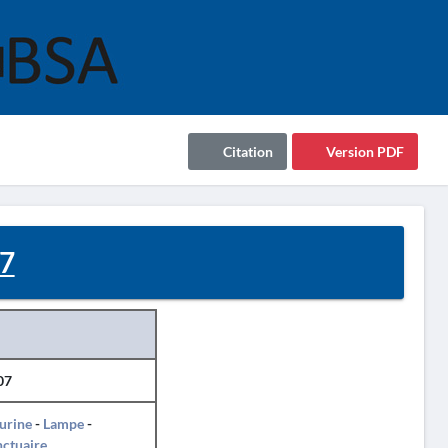
Citation
Version PDF
7
07
urine
-
Lampe
-
ctuaire