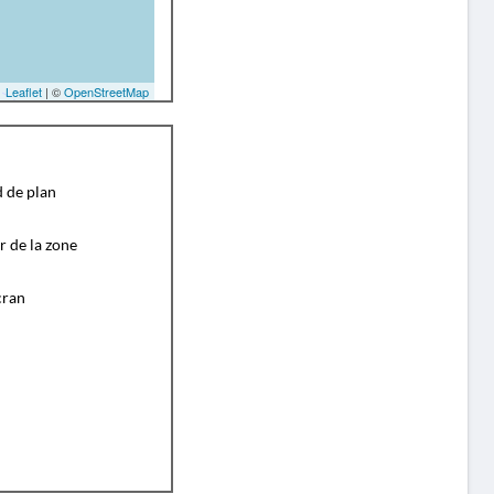
Leaflet
| ©
OpenStreetMap
d de plan
r de la zone
cran