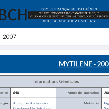
- 2007
MYTILENE - 200
Informations Générales
otice
648
Année de l'opération
20
logie
Antiquité
-
Archaïque
-
Mots-clés
Fig
Classique
-
Hellénistique
San