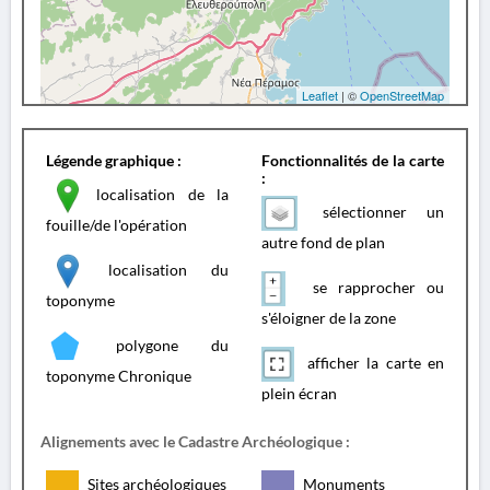
Leaflet
| ©
OpenStreetMap
Légende graphique :
Fonctionnalités de la carte
:
localisation de la
sélectionner un
fouille/de l'opération
autre fond de plan
localisation du
se rapprocher ou
toponyme
s'éloigner de la zone
polygone du
afficher la carte en
toponyme Chronique
plein écran
Alignements avec le Cadastre Archéologique :
Sites archéologiques
Monuments