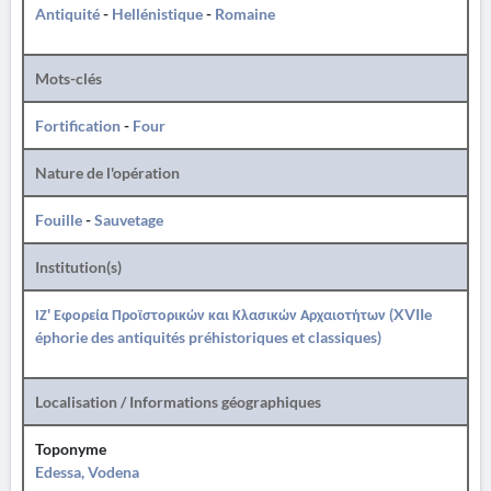
Antiquité
-
Hellénistique
-
Romaine
Mots-clés
Fortification
-
Four
Nature de l'opération
Fouille
-
Sauvetage
Institution(s)
ΙΖ' Εφορεία Προϊστορικών και Κλασικών Αρχαιοτήτων (XVIIe
éphorie des antiquités préhistoriques et classiques)
Localisation / Informations géographiques
Toponyme
Edessa, Vodena