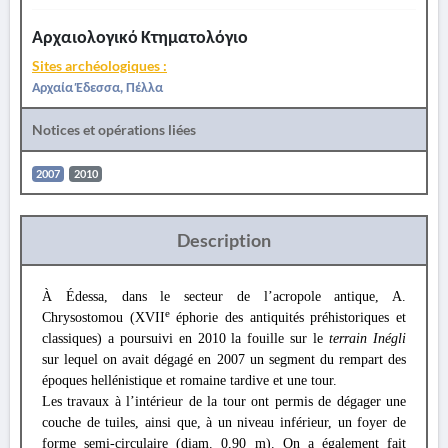
Αρχαιολογικό Κτηματολόγιο
Sites archéologiques :
Αρχαία Έδεσσα, Πέλλα
Notices et opérations liées
2007
2010
Description
À Édessa, dans le secteur de l’acropole antique, A.
e
Chrysostomou (XVII
éphorie des antiquités préhistoriques et
classiques) a poursuivi en 2010 la fouille sur le
terrain Inégli
sur lequel on avait dégagé en 2007 un segment du rempart des
époques hellénistique et romaine tardive et une tour.
Les travaux à l’intérieur de la tour ont permis de dégager une
couche de tuiles, ainsi que, à un niveau inférieur, un foyer de
forme semi-circulaire (diam. 0,90 m). On a également fait