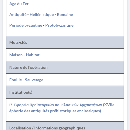
Âge du Fer
Antiquité
-
Hellénistique
-
Romaine
Période byzantine
-
Protobyzantine
Mots-clés
Maison
-
Habitat
Nature de l'opération
Fouille
-
Sauvetage
Institution(s)
ΙΖ' Εφορεία Προϊστορικών και Κλασικών Αρχαιοτήτων (XVIIe
éphorie des antiquités préhistoriques et classiques)
Localisation / Informations géographiques