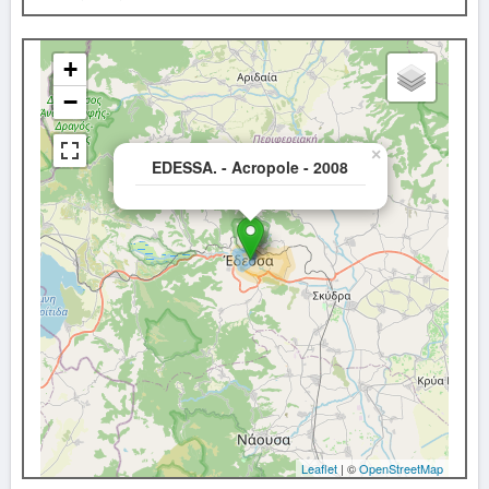
+
−
×
EDESSA. - Acropole - 2008
Leaflet
| ©
OpenStreetMap