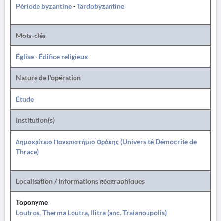
Période byzantine
-
Tardobyzantine
Mots-clés
Église
-
Édifice religieux
Nature de l'opération
Étude
Institution(s)
Δημοκρίτειο Πανεπιστήμιο Θράκης (Université Démocrite de
Thrace)
Localisation / Informations géographiques
Toponyme
Loutros, Therma Loutra, Ilitra (anc. Traianoupolis)