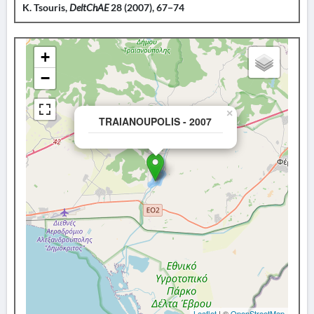
K. Tsouris,
DeltChAE
28 (2007), 67−74
+
−
×
TRAIANOUPOLIS - 2007
Leaflet
| ©
OpenStreetMap