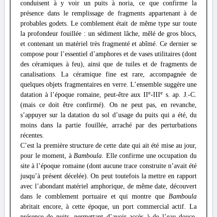
conduisent à y voir un puits à noria, ce que confirme la
présence dans le remplissage de fragments appartenant à de
probables godets. Le comblement était de même type sur toute
la profondeur fouillée : un sédiment lâche, mêlé de gros blocs,
et contenant un matériel très fragmenté et abîmé. Ce dernier se
compose pour l’essentiel d’amphores et de vases utilitaires (dont
des céramiques à feu), ainsi que de tuiles et de fragments de
canalisations. La céramique fine est rare, accompagnée de
quelques objets fragmentaires en verre. L’ensemble suggère une
e
e
datation à l’époque romaine, peut-être aux II
-III
s. ap. J.-C.
(mais ce doit être confirmé). On ne peut pas, en revanche,
s’appuyer sur la datation du sol d’usage du puits qui a été, du
moins dans la partie fouillée, arraché par des perturbations
récentes.
C’est la première structure de cette date qui ait été mise au jour,
pour le moment, à
Bamboula
. Elle confirme une occupation du
site à l’époque romaine (dont aucune trace construite n’avait été
jusqu’à présent décelée). On peut toutefois la mettre en rapport
avec l’abondant matériel amphorique, de même date, découvert
dans le comblement portuaire et qui montre que
Bamboula
abritait encore, à cette époque, un port commercial actif. La
présence de puits, permettant d’avoir accès à de l’eau douce,