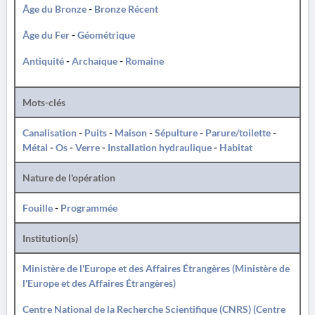
Âge du Bronze
-
Bronze Récent
Âge du Fer
-
Géométrique
Antiquité
-
Archaïque
-
Romaine
Mots-clés
Canalisation
-
Puits
-
Maison
-
Sépulture
-
Parure/toilette
-
Métal
-
Os
-
Verre
-
Installation hydraulique
-
Habitat
Nature de l'opération
Fouille
-
Programmée
Institution(s)
Ministère de l'Europe et des Affaires Étrangères (Ministère de
l'Europe et des Affaires Étrangères)
Centre National de la Recherche Scientifique (CNRS) (Centre