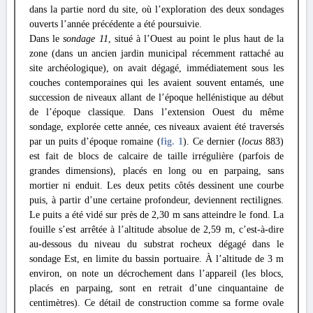
dans la partie nord du site, où l’exploration des deux sondages
ouverts l’année précédente a été poursuivie.
Dans le
sondage 11
, situé à l’Ouest au point le plus haut de la
zone (dans un ancien jardin municipal récemment rattaché au
site archéologique), on avait dégagé, immédiatement sous les
couches contemporaines qui les avaient souvent entamés, une
succession de niveaux allant de l’époque hellénistique au début
de l’époque classique. Dans l’extension Ouest du même
sondage, explorée cette année, ces niveaux avaient été traversés
par un puits d’époque romaine (
fig. 1
). Ce dernier (
locus
883)
est fait de blocs de calcaire de taille irrégulière (parfois de
grandes dimensions), placés en long ou en parpaing, sans
mortier ni enduit. Les deux petits côtés dessinent une courbe
puis, à partir d’une certaine profondeur, deviennent rectilignes.
Le puits a été vidé sur près de 2,30 m sans atteindre le fond. La
fouille s’est arrêtée à l’altitude absolue de 2,59 m, c’est-à-dire
au-dessous du niveau du substrat rocheux dégagé dans le
sondage Est, en limite du bassin portuaire. À l’altitude de 3 m
environ, on note un décrochement dans l’appareil (les blocs,
placés en parpaing, sont en retrait d’une cinquantaine de
centimètres). Ce détail de construction comme sa forme ovale