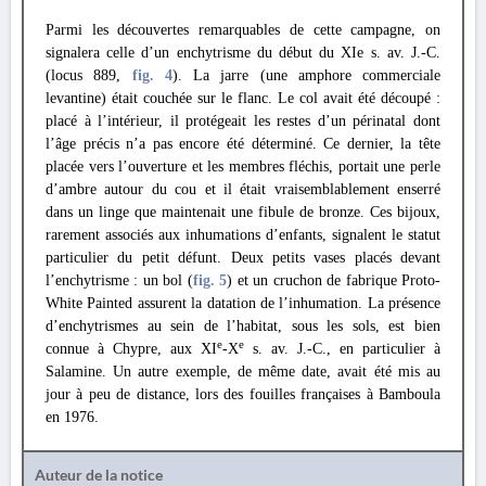
Parmi les découvertes remarquables de cette campagne, on
signalera celle d’un enchytrisme du début du XIe s. av. J.-C.
(locus 889,
fig. 4
). La jarre (une amphore commerciale
levantine) était couchée sur le flanc. Le col avait été découpé :
placé à l’intérieur, il protégeait les restes d’un périnatal dont
l’âge précis n’a pas encore été déterminé. Ce dernier, la tête
placée vers l’ouverture et les membres fléchis, portait une perle
d’ambre autour du cou et il était vraisemblablement enserré
dans un linge que maintenait une fibule de bronze. Ces bijoux,
rarement associés aux inhumations d’enfants, signalent le statut
particulier du petit défunt. Deux petits vases placés devant
l’enchytrisme : un bol (
fig. 5
) et un cruchon de fabrique Proto-
White Painted assurent la datation de l’inhumation. La présence
d’enchytrismes au sein de l’habitat, sous les sols, est bien
e
e
connue à Chypre, aux XI
-X
s. av. J.-C., en particulier à
Salamine. Un autre exemple, de même date, avait été mis au
jour à peu de distance, lors des fouilles françaises à Bamboula
en 1976.
Auteur de la notice