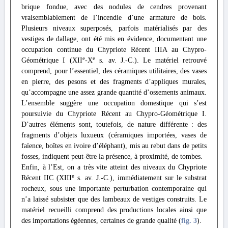
brique fondue, avec des nodules de cendres provenant
vraisemblablement de l’incendie d’une armature de bois.
Plusieurs niveaux superposés, parfois matérialisés par des
vestiges de dallage, ont été mis en évidence, documentant une
occupation continue du Chypriote Récent IIIA au Chypro-
e
e
Géométrique I (XII
-X
s. av. J.-C.). Le matériel retrouvé
comprend, pour l’essentiel, des céramiques utilitaires, des vases
en pierre, des pesons et des fragments d’appliques murales,
qu’accompagne une assez grande quantité d’ossements animaux.
L’ensemble suggère une occupation domestique qui s’est
poursuivie du Chypriote Récent au Chypro-Géométrique I.
D’autres éléments sont, toutefois, de nature différente : des
fragments d’objets luxueux (céramiques importées, vases de
faïence, boîtes en ivoire d’éléphant), mis au rebut dans de petits
fosses, indiquent peut-être la présence, à proximité, de tombes.
Enfin, à l’Est, on a très vite atteint des niveaux du Chypriote
e
Récent IIC (XIII
s. av. J.-C.), immédiatement sur le substrat
rocheux, sous une importante perturbation contemporaine qui
n’a laissé subsister que des lambeaux de vestiges construits. Le
matériel recueilli comprend des productions locales ainsi que
des importations égéennes, certaines de grande qualité (
fig. 3
).