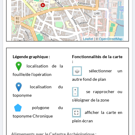
Leaflet
| ©
OpenStreetMap
Légende graphique :
Fonctionnalités de la carte
:
localisation de la
sélectionner un
fouille/de l'opération
autre fond de plan
localisation du
se rapprocher ou
toponyme
s'éloigner de la zone
polygone du
afficher la carte en
toponyme Chronique
plein écran
Alignements avec le Cadastre Archéologique :