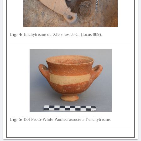
Fig. 4/
Enchytrisme du XIe s. av. J.-C. (locus 889).
Fig. 5/
Bol Proto-White Painted associé à l’enchytrisme.