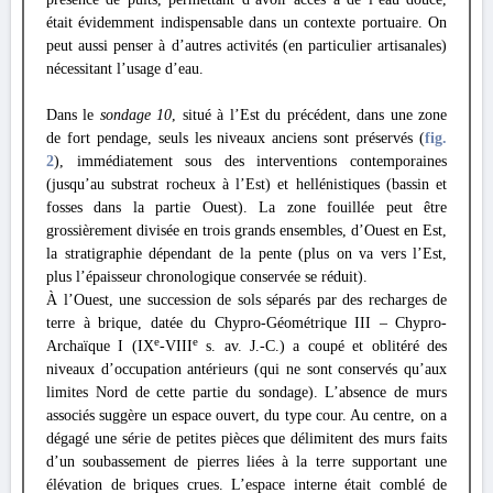
était évidemment indispensable dans un contexte portuaire. On
peut aussi penser à d’autres activités (en particulier artisanales)
nécessitant l’usage d’eau.
Dans le
sondage 10
, situé à l’Est du précédent, dans une zone
de fort pendage, seuls les niveaux anciens sont préservés (
fig.
2
), immédiatement sous des interventions contemporaines
(jusqu’au substrat rocheux à l’Est) et hellénistiques (bassin et
fosses dans la partie Ouest). La zone fouillée peut être
grossièrement divisée en trois grands ensembles, d’Ouest en Est,
la stratigraphie dépendant de la pente (plus on va vers l’Est,
plus l’épaisseur chronologique conservée se réduit).
À l’Ouest, une succession de sols séparés par des recharges de
terre à brique, datée du Chypro-Géométrique III – Chypro-
e
e
Archaïque I (IX
-VIII
s. av. J.-C.) a coupé et oblitéré des
niveaux d’occupation antérieurs (qui ne sont conservés qu’aux
limites Nord de cette partie du sondage). L’absence de murs
associés suggère un espace ouvert, du type cour. Au centre, on a
dégagé une série de petites pièces que délimitent des murs faits
d’un soubassement de pierres liées à la terre supportant une
élévation de briques crues. L’espace interne était comblé de