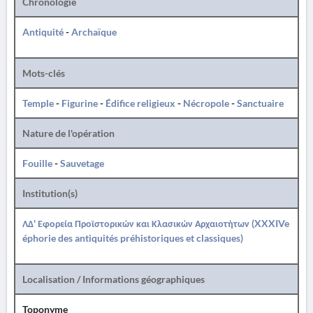
Chronologie
Antiquité
-
Archaïque
Mots-clés
Temple
-
Figurine
-
Édifice religieux
-
Nécropole
-
Sanctuaire
Nature de l'opération
Fouille
-
Sauvetage
Institution(s)
ΛΔ' Εφορεία Προϊστορικών και Κλασικών Αρχαιοτήτων (XXXIVe
éphorie des antiquités préhistoriques et classiques)
Localisation / Informations géographiques
Toponyme