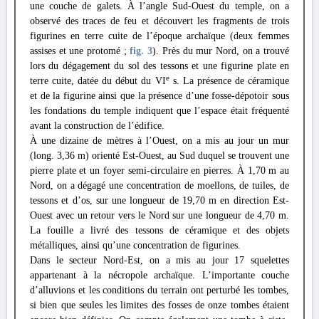
une couche de galets. À l’angle Sud-Ouest du temple, on a
observé des traces de feu et découvert les fragments de trois
figurines en terre cuite de l’époque archaïque (deux femmes
assises et une protomé ;
fig. 3
). Près du mur Nord, on a trouvé
lors du dégagement du sol des tessons et une figurine plate en
e
terre cuite, datée du début du VI
s. La présence de céramique
et de la figurine ainsi que la présence d’une fosse-dépotoir sous
les fondations du temple indiquent que l’espace était fréquenté
avant la construction de l’édifice.
À une dizaine de mètres à l’Ouest, on a mis au jour un mur
(long. 3,36 m) orienté Est-Ouest, au Sud duquel se trouvent une
pierre plate et un foyer semi-circulaire en pierres. À 1,70 m au
Nord, on a dégagé une concentration de moellons, de tuiles, de
tessons et d’os, sur une longueur de 19,70 m en direction Est-
Ouest avec un retour vers le Nord sur une longueur de 4,70 m.
La fouille a livré des tessons de céramique et des objets
métalliques, ainsi qu’une concentration de figurines.
Dans le secteur Nord-Est, on a mis au jour 17 squelettes
appartenant à la nécropole archaïque. L’importante couche
d’alluvions et les conditions du terrain ont perturbé les tombes,
si bien que seules les limites des fosses de onze tombes étaient