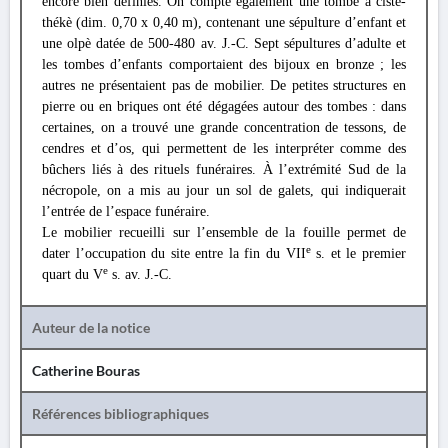
encore bien définies. On compte également une tombe à ciste-
thékè (dim. 0,70 x 0,40 m), contenant une sépulture d’enfant et
une olpè datée de 500-480 av. J.-C. Sept sépultures d’adulte et
les tombes d’enfants comportaient des bijoux en bronze ; les
autres ne présentaient pas de mobilier. De petites structures en
pierre ou en briques ont été dégagées autour des tombes : dans
certaines, on a trouvé une grande concentration de tessons, de
cendres et d’os, qui permettent de les interpréter comme des
bûchers liés à des rituels funéraires. À l’extrémité Sud de la
nécropole, on a mis au jour un sol de galets, qui indiquerait
l’entrée de l’espace funéraire.
Le mobilier recueilli sur l’ensemble de la fouille permet de
e
dater l’occupation du site entre la fin du VII
s. et le premier
e
quart du V
s. av. J.-C.
Auteur de la notice
Catherine Bouras
Références bibliographiques