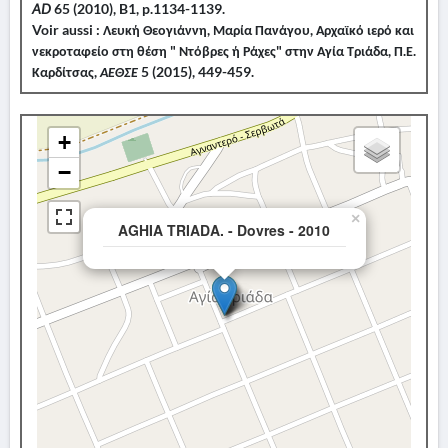
AD
65 (2010), B1, p.1134-1139.
Voir aussi : Λευκή Θεογιάννη, Μαρία Πανάγου, Αρχαϊκό ιερό και
νεκροταφείο στη θέση " Ντόβρες ή Ράχες" στην Αγία Τριάδα, Π.Ε.
Καρδίτσας,
ΑΕΘΣΕ
5 (2015), 449-459.
+
−
×
AGHIA TRIADA. - Dovres - 2010