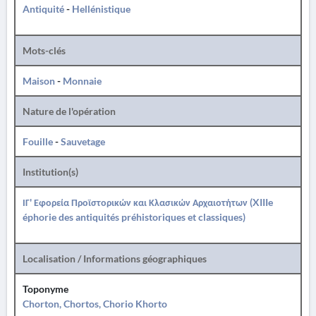
Antiquité
-
Hellénistique
Mots-clés
Maison
-
Monnaie
Nature de l'opération
Fouille
-
Sauvetage
Institution(s)
ΙΓ' Εφορεία Προϊστορικών και Κλασικών Αρχαιοτήτων (XIIIe
éphorie des antiquités préhistoriques et classiques)
Localisation / Informations géographiques
Toponyme
Chorton, Chortos, Chorio Khorto