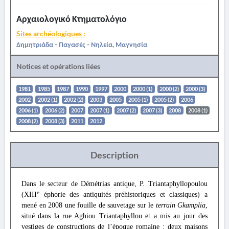
Αρχαιολογικό Κτηματολόγιο
Sites archéologiques :
Δημητριάδα - Παγασές - Νηλεία, Μαγνησία
Notices et opérations liées
1981
1985
1987
1990
1997
2000
2000 (1)
2000 (2)
2000 (3)
2002
2002 (1)
2002 (2)
2003
2005
2005 (1)
2005 (2)
2006
2006 (1)
2006 (2)
2007
2007 (1)
2007 (2)
2007 (3)
2008
2008 (1)
2008 (2)
2008 (3)
2011
2012
Description
Dans le secteur de Démétrias antique, P. Triantaphyllopoulou
e
(XIII
éphorie des antiquités préhistoriques et classiques) a
mené en 2008 une fouille de sauvetage sur le
terrain Gkamplia
,
situé dans la rue Aghiou Triantaphyllou et a mis au jour des
vestiges de constructions de l’époque romaine : deux maisons