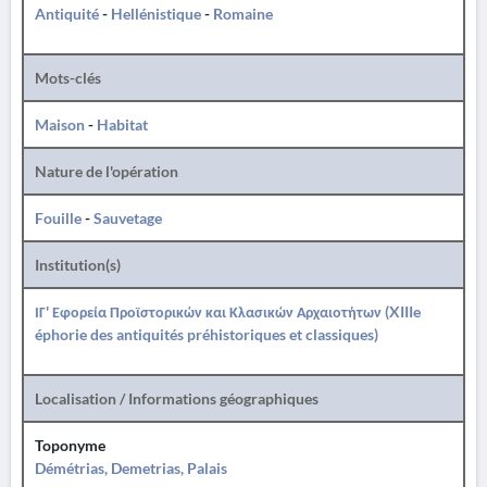
Antiquité
-
Hellénistique
-
Romaine
Mots-clés
Maison
-
Habitat
Nature de l'opération
Fouille
-
Sauvetage
Institution(s)
ΙΓ' Εφορεία Προϊστορικών και Κλασικών Αρχαιοτήτων (XIIIe
éphorie des antiquités préhistoriques et classiques)
Localisation / Informations géographiques
Toponyme
Démétrias, Demetrias, Palais