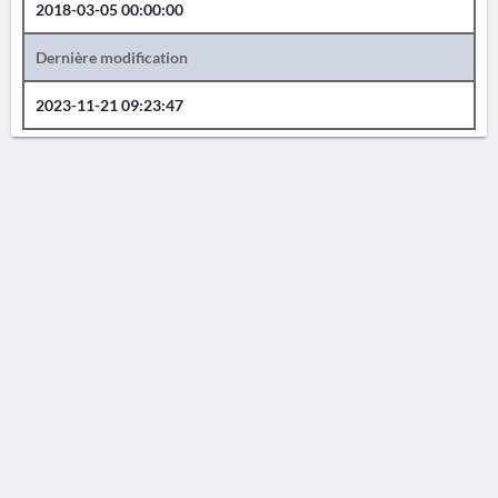
2018-03-05 00:00:00
Dernière modification
2023-11-21 09:23:47
AVERTISSEMENT
La Chronique des fouilles en ligne ne constitue en aucun cas une publication des